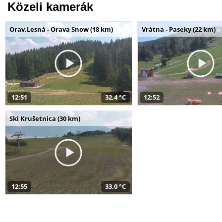
Közeli kamerák
Orav.Lesná - Orava Snow (18 km)
Vrátna - Paseky (22 km)
12:51
32,4 °C
12:52
Ski Krušetnica (30 km)
12:55
33,0 °C