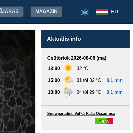
ŐJÁRÁS
MAGAZIN
HU
Aktuális info
Csütörtök 2026-08-06 (ma)
13:00
32 °C
15:00
31 tól 32 °C
0,1 mm
18:00
24 tól 29 °C
0,1 mm
Snowparadise Veľká Rača Oščadnica
64 %