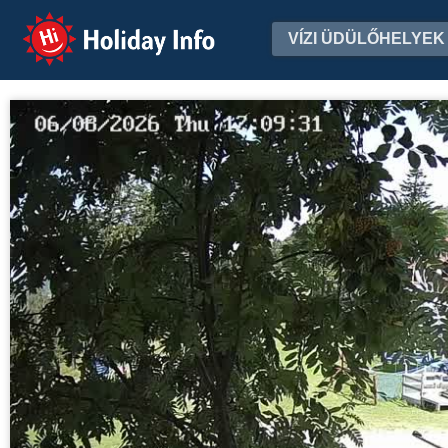
Holiday Info
VÍZI ÜDÜLŐHELYEK