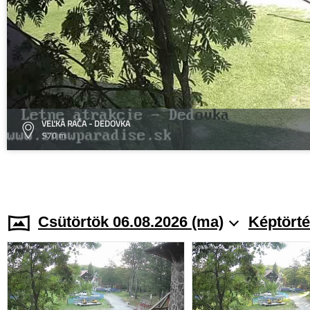
VEĽKÁ RAČA - DEDOVKA
970 m
Csütörtök 06.08.2026 (ma)
Képtörté