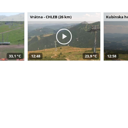
Vrátna - CHLEB (26 km)
Kubínska ho
33,1 °C
12:48
23,9 °C
12:58