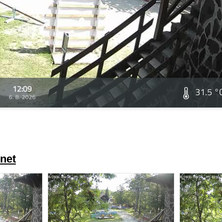
12:09
31.5 °
6. 8. 2026
net