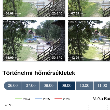
06:08
20,6 °C
07:09
11:09
30,4 °C
12:09
Történelmi hőmérsékletek
06:00
07:00
08:00
09:00
10:00
11:00