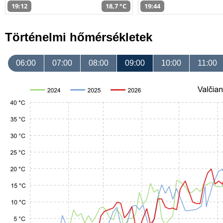
19:12
18,7 °C
19:44
Történelmi hőmérsékletek
06:00
07:00
08:00
09:00
10:00
11:00