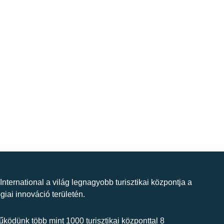
 International a világ legnagyobb turisztikai központja a
giai innováció területén.
ködünk több mint 1000 turisztikai központtal 8