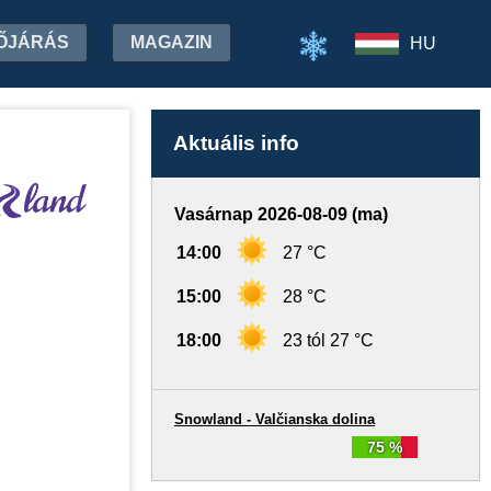
ŐJÁRÁS
MAGAZIN
HU
Aktuális info
Vasárnap 2026-08-09 (ma)
14:00
27 °C
15:00
28 °C
18:00
23 tól 27 °C
Snowland - Valčianska dolina
75 %