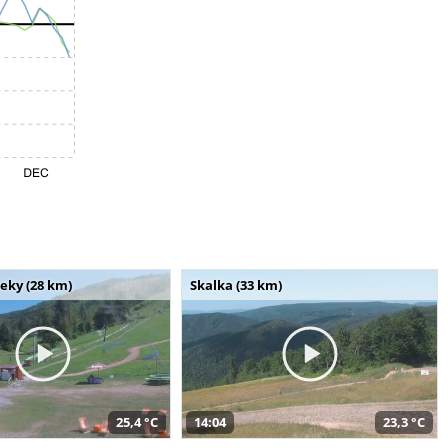
seky (28 km)
Skalka (33 km)
25,4 °C
14:04
23,3 °C