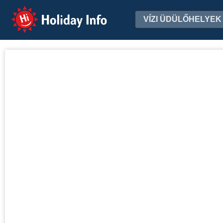
Holiday Info
VÍZI ÜDÜLŐHELYEK