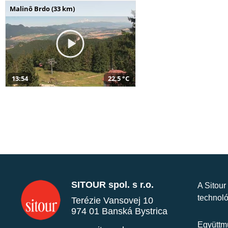
Malinô Brdo (33 km)
13:54
22,5 °C
SITOUR spol. s r.o.
A Sitour
technoló
Terézie Vansovej 10
974 01 Banská Bystrica
Együttmű