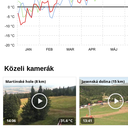
Közeli kamerák
Martinské hole (8 km)
Jasenská dolina (15 km)
14:06
31,6 °C
13:41