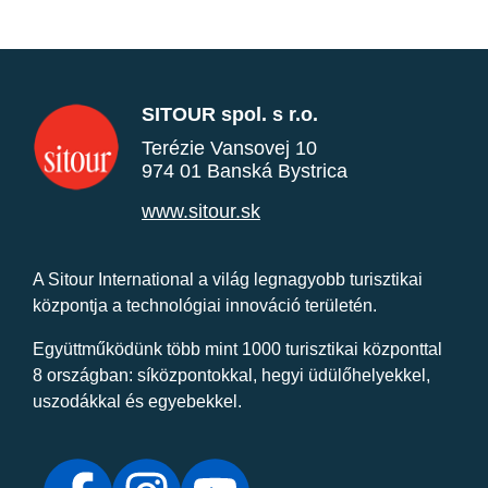
SITOUR spol. s r.o.
Terézie Vansovej 10
974 01 Banská Bystrica
www.sitour.sk
A Sitour International a világ legnagyobb turisztikai
központja a technológiai innováció területén.
Együttműködünk több mint 1000 turisztikai központtal
8 országban: síközpontokkal, hegyi üdülőhelyekkel,
uszodákkal és egyebekkel.