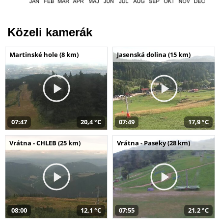
Közeli kamerák
Martinské hole (8 km)
Jasenská dolina (15 km)
07:47
20,4 °C
07:49
17,9 °C
Vrátna - CHLEB (25 km)
Vrátna - Paseky (28 km)
08:00
12,1 °C
07:55
21,2 °C