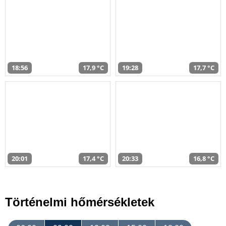
18:56
17,9 °C
19:28
17,7 °C
20:01
17,4 °C
20:33
16,8 °C
Történelmi hőmérsékletek