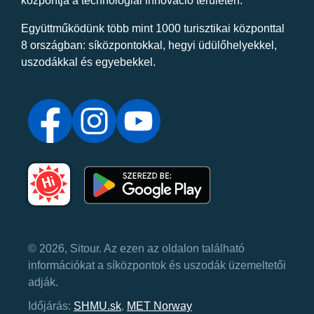
központja a technológiai innováció területén.
Együttműködünk több mint 1000 turisztikai központtal
8 országban: síközpontokkal, hegyi üdülőhelyekkel,
uszodákkal és egyebekkel.
© 2026, Sitour. Az ezen az oldalon található
információkat a síközpontok és uszodák üzemeltetői
adják.
Időjárás:
SHMU.sk
,
MET Norway