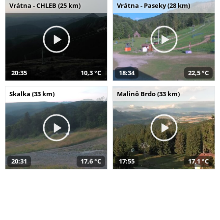
Vrátna - CHLEB (25 km)
Vrátna - Paseky (28 km)
20:35
10,3 °C
18:34
22,5 °C
Skalka (33 km)
Malinô Brdo (33 km)
20:31
17,6 °C
17:55
17,1 °C