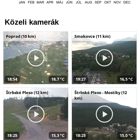
Közeli kamerák
Poprad (10 km)
Smokovce (11 km)
18:54
18,7 °C
19:27
16,5 °C
Štrbské Pleso (12 km)
Štrbské Pleso - Mostíky (12
km)
18:25
15,3 °C
18:25
15,0 °C