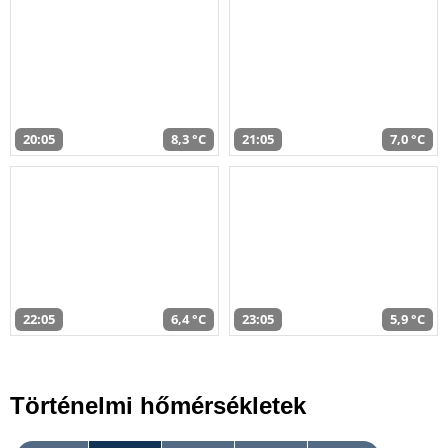
20:05
8,3 °C
21:05
7,0 °C
22:05
6,4 °C
23:05
5,9 °C
Történelmi hőmérsékletek