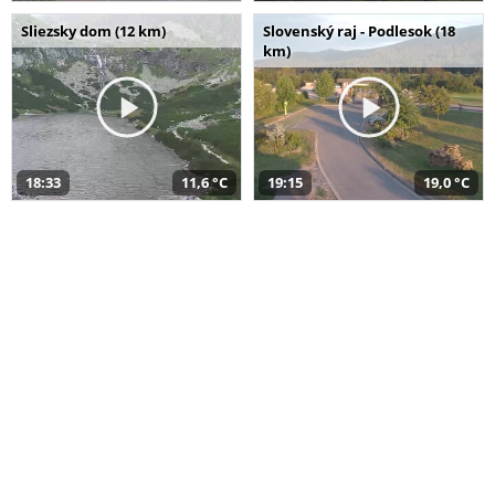
Sliezsky dom (12 km)
Slovenský raj - Podlesok (18
km)
18:33
11,6 °C
19:15
19,0 °C