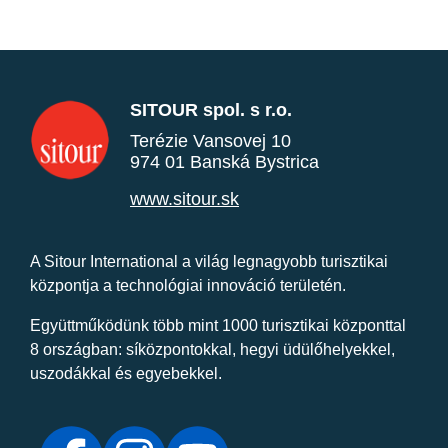
SITOUR spol. s r.o.
Terézie Vansovej 10
974 01 Banská Bystrica
www.sitour.sk
A Sitour International a világ legnagyobb turisztikai
központja a technológiai innováció területén.
Együttműködünk több mint 1000 turisztikai központtal
8 országban: síközpontokkal, hegyi üdülőhelyekkel,
uszodákkal és egyebekkel.