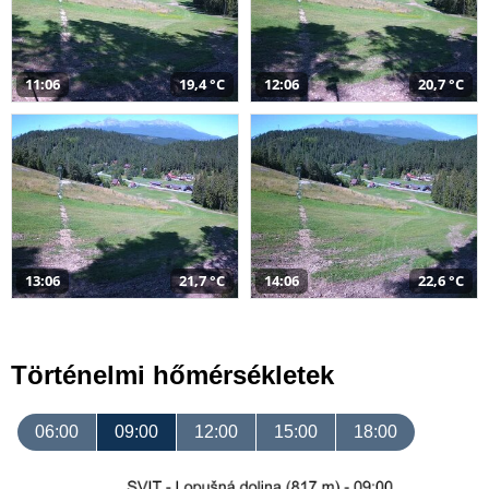
11:06
19,4 °C
12:06
20,7 °C
13:06
21,7 °C
14:06
22,6 °C
Történelmi hőmérsékletek
06:00
09:00
12:00
15:00
18:00