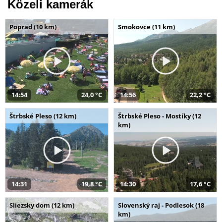
Közeli kamerák
Poprad (10 km)
Smokovce (11 km)
14:54
24,0 °C
14:56
22,2 °C
Štrbské Pleso (12 km)
Štrbské Pleso - Mostíky (12
km)
14:31
19,8 °C
14:30
17,6 °C
Sliezsky dom (12 km)
Slovenský raj - Podlesok (18
km)