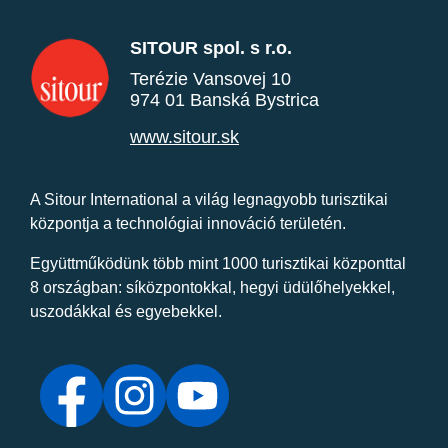
SITOUR spol. s r.o.
Terézie Vansovej 10
974 01 Banská Bystrica
www.sitour.sk
A Sitour International a világ legnagyobb turisztikai
központja a technológiai innováció területén.
Együttműködünk több mint 1000 turisztikai központtal
8 országban: síközpontokkal, hegyi üdülőhelyekkel,
uszodákkal és egyebekkel.