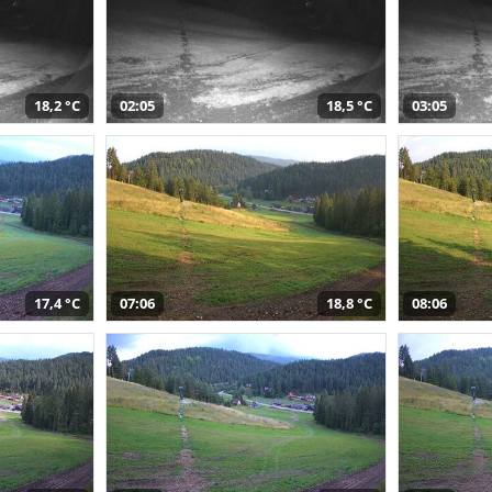
18,2 °C
02:05
18,5 °C
03:05
17,4 °C
07:06
18,8 °C
08:06