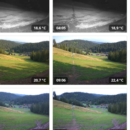
18,6 °C
04:05
18,9 °C
20,7 °C
09:06
22,4 °C