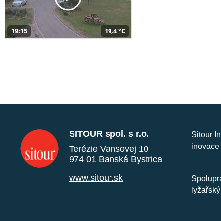
19:15
19,4 °C
SITOUR spol. s r.o.
Sitour I
inovace 
Terézie Vansovej 10
974 01 Banská Bystrica
www.sitour.sk
Spolupra
lyžařský