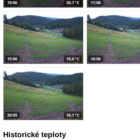
10:06
20,7 °C
11:06
15:06
19,0 °C
16:06
20:05
16,1 °C
Historické teploty