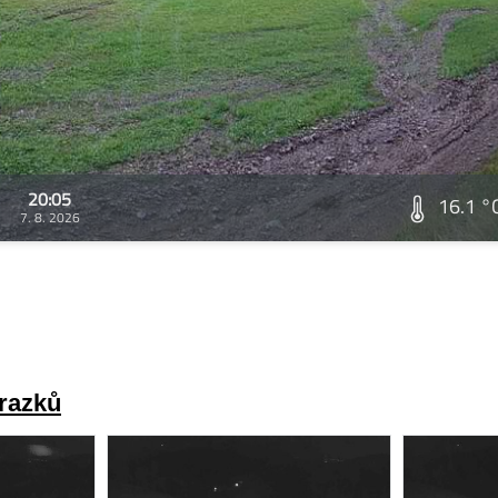
20:05
16.1 °
7. 8. 2026
brazků