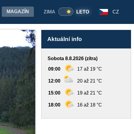
MAGAZÍN
ZIMA
LETO
CZ
Aktuální info
Sobota 8.8.2026 (zítra)
09:00
17 až 19 °C
12:00
20 až 21 °C
15:00
19 až 21 °C
18:00
16 až 18 °C