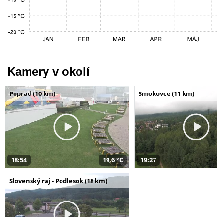
Kamery v okolí
Poprad (10 km)
Smokovce (11 km)
18:54
19,6 °C
19:27
Slovenský raj - Podlesok (18 km)