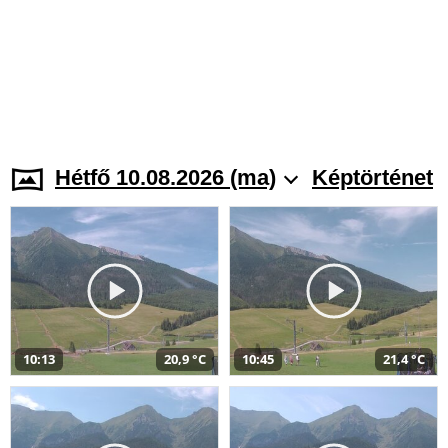
Hétfő 10.08.2026 (ma)
Képtörténet
10:13
20,9 °C
10:45
21,4 °C