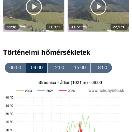
11:18
21,9 °C
11:51
22,5 °C
Történelmi hőmérsékletek
06:00
09:00
12:00
15:00
18:00