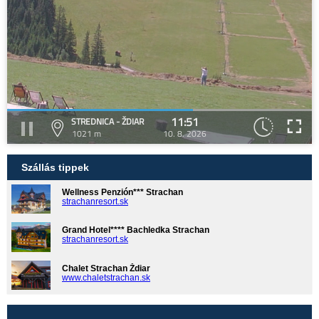
11:51
STREDNICA - ŽDIAR
1021 m
10. 8. 2026
Szállás tippek
Wellness Penzión*** Strachan
strachanresort.sk
Grand Hotel**** Bachledka Strachan
strachanresort.sk
Chalet Strachan Ždiar
www.chaletstrachan.sk