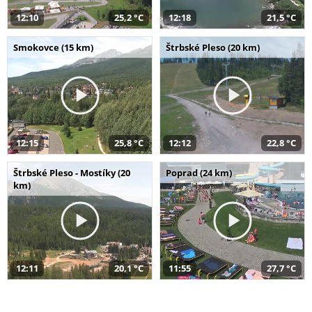
12:10
25,2 °C
12:18
21,5 °C
Smokovce (15 km)
Štrbské Pleso (20 km)
12:15
25,8 °C
12:12
22,8 °C
Štrbské Pleso - Mostíky (20
Poprad (24 km)
km)
12:11
20,1 °C
11:55
27,7 °C