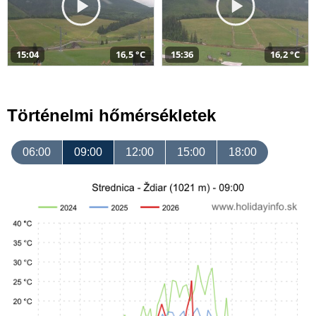
15:04
16,5 °C
15:36
16,2 °C
Történelmi hőmérsékletek
06:00
09:00
12:00
15:00
18:00