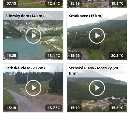
07:13
12,4 °C
15:19
19,1 °C
Sliezsky dom (14 km)
Smokovce (15 km)
15:25
13,1 °C
15:26
20,3 °C
Štrbské Pleso (20 km)
Štrbské Pleso - Mostíky (20
km)
15:18
18,7 °C
15:19
15,6 °C