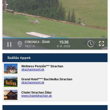
15:36
STREDNICA - ŽDIAR
1021 m
8. 8. 2026
Szállás tippek
Wellness Penzión*** Strachan
strachanresort.sk
Grand Hotel**** Bachledka Strachan
strachanresort.sk
Chalet Strachan Ždiar
www.chaletstrachan.sk