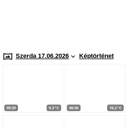
Szerda 17.06.2026
Képtörténet
05:29
9,3 °C
06:30
10,2 °C