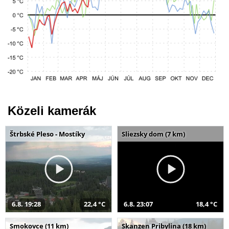
Közeli kamerák
Štrbské Pleso - Mostíky
Sliezsky dom (7 km)
6.8. 19:28
22,4 °C
6.8. 23:07
18,4 °C
Smokovce (11 km)
Skanzen Pribylina (18 km)