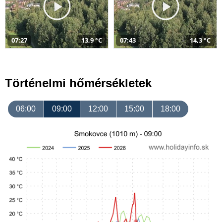
07:27
13,9 °C
07:43
14,3 °C
Történelmi hőmérsékletek
06:00
09:00
12:00
15:00
18:00