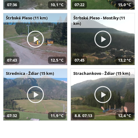
07:36
10,1 °C
07:22
15,0 °C
Štrbské Pleso (11 km)
Štrbské Pleso - Mostíky (11
km)
07:43
12,5 °C
07:45
13,2 °C
Strednica - Ždiar (15 km)
Strachankovo - Ždiar (15 km)
07:32
11,9 °C
8.8. 07:13
12,4 °C