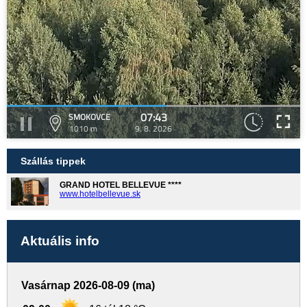
07:43
SMOKOVCE
1010 m
9. 8. 2026
Szállás tippek
GRAND HOTEL BELLEVUE ****
www.hotelbellevue.sk
Aktuális info
Vasárnap 2026-08-09 (ma)