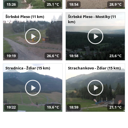
15:26
25,1 °C
18:54
28,9 °C
Štrbské Pleso (11 km)
Štrbské Pleso - Mostíky (11
km)
19:19
26,6 °C
18:58
23,6 °C
Strednica - Ždiar (15 km)
Strachankovo - Ždiar (15 km)
19:22
19,6 °C
18:59
21,1 °C