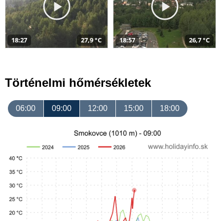
18:27
27,9 °C
18:57
26,7 °C
Történelmi hőmérsékletek
06:00
09:00
12:00
15:00
18:00