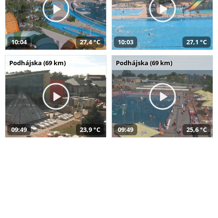
10:04
27,4 °C
10:03
27,1 °C
Podhájska (69 km)
Podhájska (69 km)
09:49
23,9 °C
09:49
25,6 °C