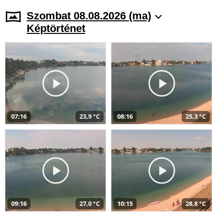
Szombat 08.08.2026 (ma)
Képtörténet
07:16
23,9 °C
08:16
25,3 °C
09:16
27,0 °C
10:15
28,8 °C