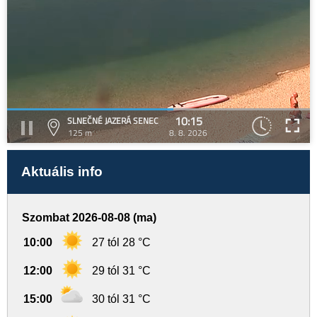
10:15
SLNEČNÉ JAZERÁ SENEC
125 m
8. 8. 2026
Aktuális info
Szombat 2026-08-08 (ma)
10:00
27 tól 28 °C
12:00
29 tól 31 °C
15:00
30 tól 31 °C