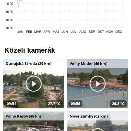
Közeli kamerák
Dunajská Streda (29 km)
Veľký Meder (46 km)
09:51
27,7 °C
09:56
26,8 °C
Poľný Kesov (48 km)
Nové Zámky (62 km)