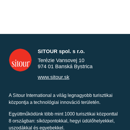
SITOUR spol. s r.o.
Terézie Vansovej 10
974 01 Banská Bystrica
www.sitour.sk
A Sitour International a világ legnagyobb turisztikai
központja a technológiai innováció területén.
Együttműködünk több mint 1000 turisztikai központtal
8 országban: síközpontokkal, hegyi üdülőhelyekkel,
uszodákkal és egyebekkel.