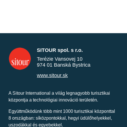
SITOUR spol. s r.o.
Terézie Vansovej 10
974 01 Banská Bystrica
www.sitour.sk
A Sitour International a világ legnagyobb turisztikai
központja a technológiai innováció területén.
Együttműködünk több mint 1000 turisztikai központtal
8 országban: síközpontokkal, hegyi üdülőhelyekkel,
uszodákkal és egyebekkel.