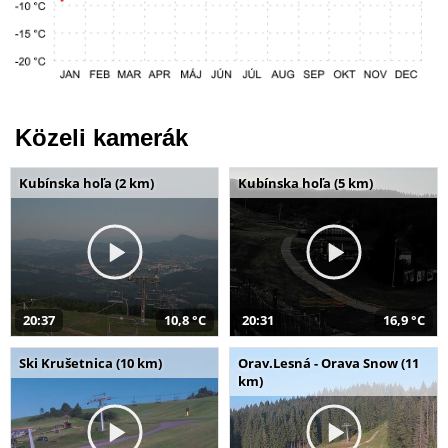
Közeli kamerák
Kubínska hoľa (2 km)
Kubínska hoľa (5 km)
20:37
10,8 °C
20:31
16,9 °C
Ski Krušetnica (10 km)
Orav.Lesná - Orava Snow (11
km)