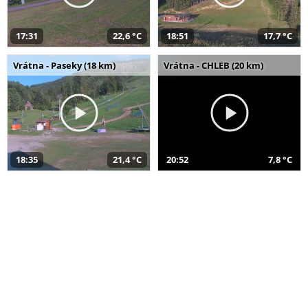
17:31
22,6 °C
18:51
17,7 °C
Vrátna - Paseky (18 km)
Vrátna - CHLEB (20 km)
18:35
21,4 °C
20:52
7,8 °C