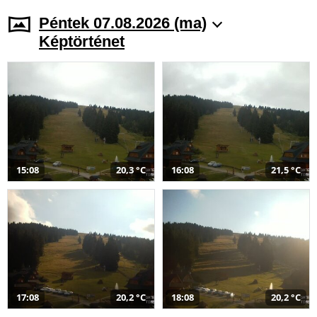
Péntek 07.08.2026 (ma)
Képtörténet
15:08
20,3 °C
16:08
21,5 °C
17:08
20,2 °C
18:08
20,2 °C