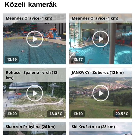
Közeli kamerák
Meander Oravice (4 km)
Meander Oravice (4 km)
13:19
13:17
Roháče - Spálená - vrch (12
JANOVKY - Zuberec (12 km)
km)
13:20
18,0 °C
13:10
20,5 °C
Skanzen Pribylina (26 km)
Ski Krušetnica (28 km)