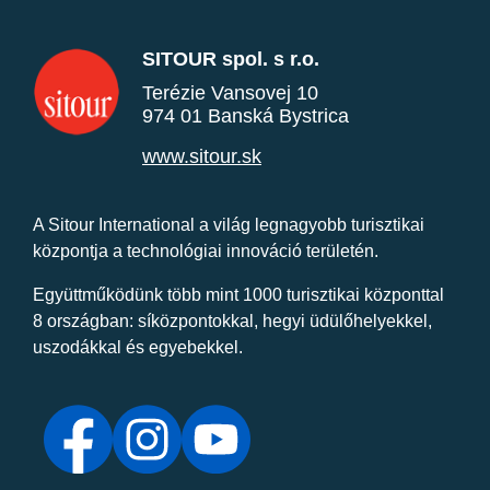
SITOUR spol. s r.o.
Terézie Vansovej 10
974 01 Banská Bystrica
www.sitour.sk
A Sitour International a világ legnagyobb turisztikai
központja a technológiai innováció területén.
Együttműködünk több mint 1000 turisztikai központtal
8 országban: síközpontokkal, hegyi üdülőhelyekkel,
uszodákkal és egyebekkel.