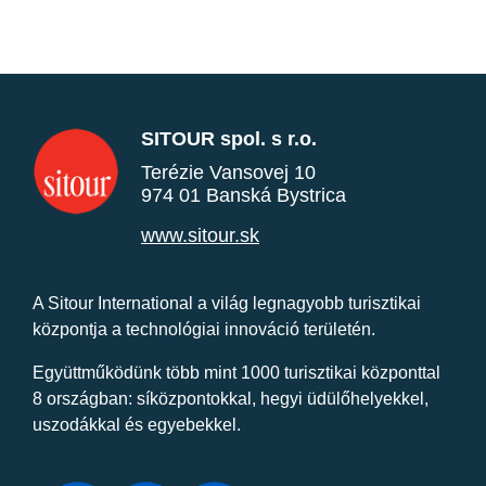
SITOUR spol. s r.o.
Terézie Vansovej 10
974 01 Banská Bystrica
www.sitour.sk
A Sitour International a világ legnagyobb turisztikai
központja a technológiai innováció területén.
Együttműködünk több mint 1000 turisztikai központtal
8 országban: síközpontokkal, hegyi üdülőhelyekkel,
uszodákkal és egyebekkel.