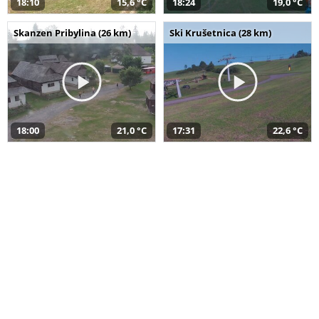
18:10
15,6 °C
18:24
19,0 °C
Skanzen Pribylina (26 km)
Ski Krušetnica (28 km)
18:00
21,0 °C
17:31
22,6 °C