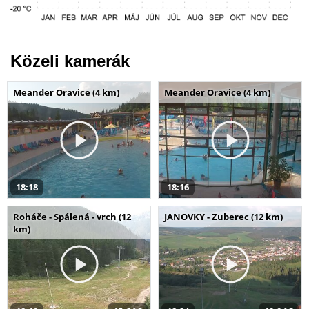
Közeli kamerák
Meander Oravice (4 km)
Meander Oravice (4 km)
18:18
18:16
Roháče - Spálená - vrch (12
JANOVKY - Zuberec (12 km)
km)