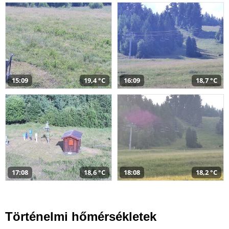
15:09
19,4 °C
16:09
18,7 °C
17:08
18,6 °C
18:08
18,2 °C
Történelmi hőmérsékletek