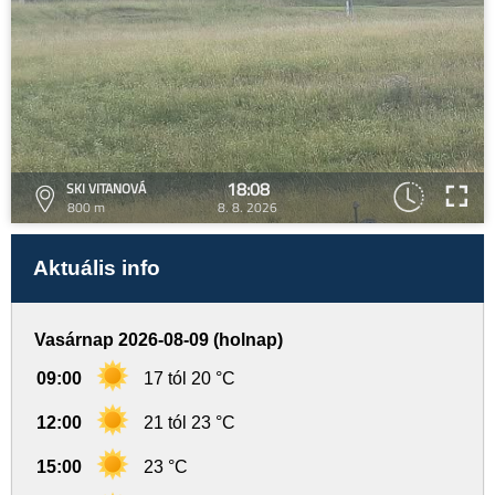
18:08
SKI VITANOVÁ
800 m
8. 8. 2026
Aktuális info
Vasárnap 2026-08-09 (holnap)
09:00
17 tól 20 °C
12:00
21 tól 23 °C
15:00
23 °C