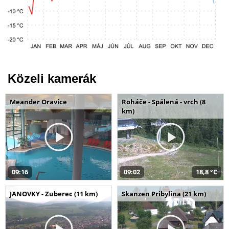
Közeli kamerák
Meander Oravice
Roháče - Spálená - vrch (8
km)
09:16
09:02
18,8 °C
JANOVKY - Zuberec (11 km)
Skanzen Pribylina (21 km)