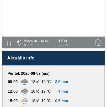
07:38
MEANDER ORAVICE
837 m
9. 7. 2026
Aktuális info
Péntek 2026-08-07 (ma)
09:00
18 tól 19 °C
3,9 mm
12:00
18 tól 19 °C
4 mm
15:00
18 tól 19 °C
0,5 mm