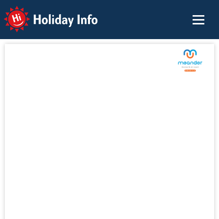
Holiday Info