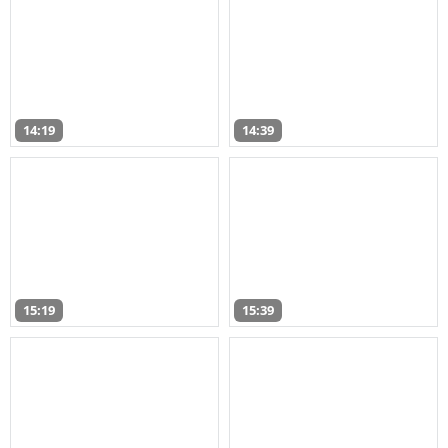
14:19
14:39
15:19
15:39