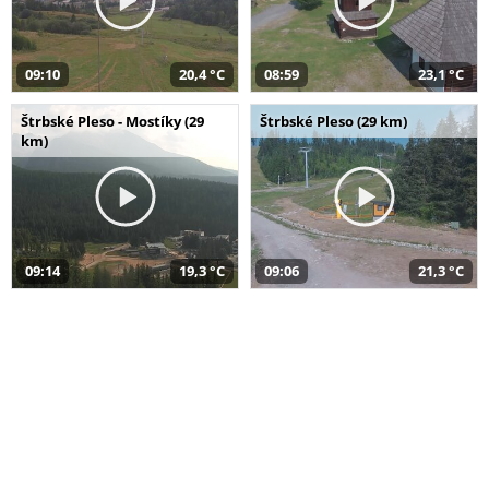
09:10
20,4 °C
08:59
23,1 °C
Štrbské Pleso - Mostíky (29
Štrbské Pleso (29 km)
km)
09:14
19,3 °C
09:06
21,3 °C