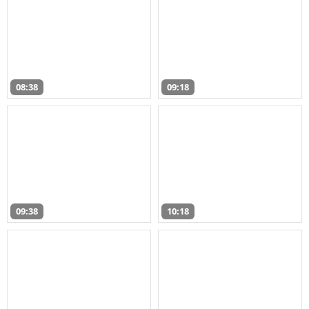
08:38
09:18
09:38
10:18