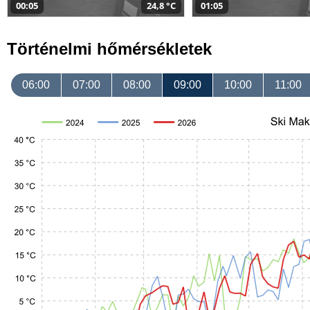
00:05
24,8 °C
01:05
Történelmi hőmérsékletek
06:00
07:00
08:00
09:00
10:00
11:00