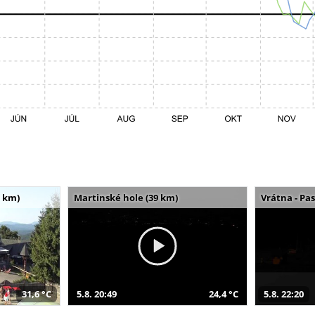
 km)
Martinské hole (39 km)
Vrátna - Pa
31,6 °C
5.8. 20:49
24,4 °C
5.8. 22:20