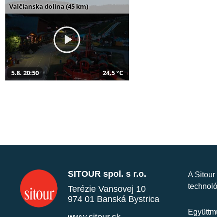
Valčianska dolina (45 km)
5.8. 20:50
24,5 °C
SITOUR spol. s r.o.
A Sitour
technoló
Terézie Vansovej 10
974 01 Banská Bystrica
Együttmű
www.sitour.sk