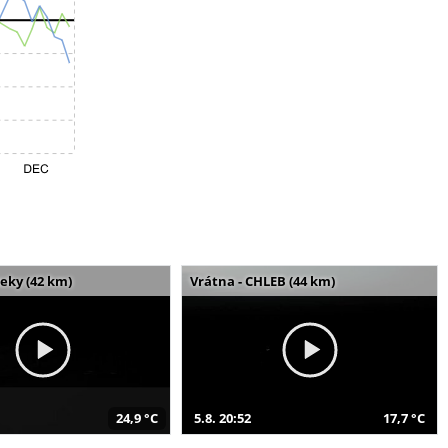
seky (42 km)
Vrátna - CHLEB (44 km)
24,9 °C
5.8. 20:52
17,7 °C