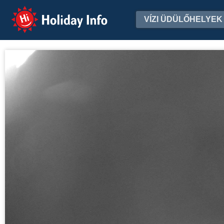
Holiday Info
VÍZI ÜDÜLŐHELYEK