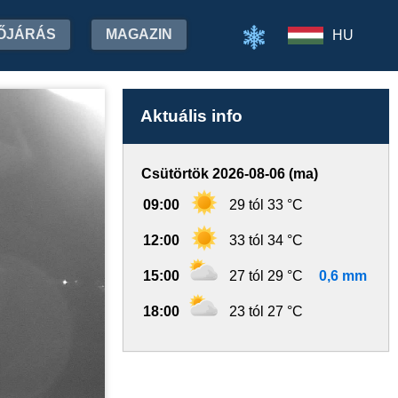
ŐJÁRÁS
MAGAZIN
HU
Aktuális info
Csütörtök 2026-08-06 (ma)
09:00
29 tól 33 °C
12:00
33 tól 34 °C
15:00
27 tól 29 °C
0,6 mm
18:00
23 tól 27 °C