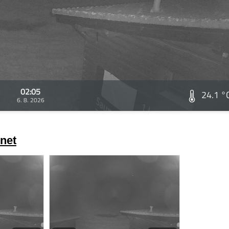
02:05
24.1 °
6. 8. 2026
net