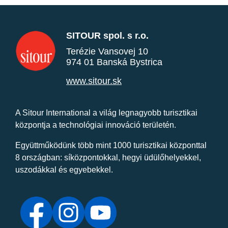
SITOUR spol. s r.o.
Terézie Vansovej 10
974 01 Banská Bystrica
www.sitour.sk
A Sitour International a világ legnagyobb turisztikai
központja a technológiai innováció területén.
Együttműködünk több mint 1000 turisztikai központtal
8 országban: síközpontokkal, hegyi üdülőhelyekkel,
uszodákkal és egyebekkel.