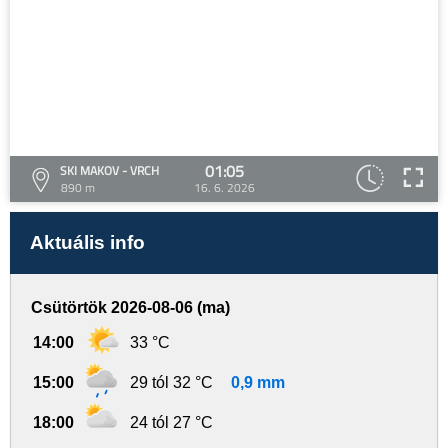
01:05
SKI MAKOV - VRCH
890 m
16. 6. 2026
Aktuális info
Csütörtök 2026-08-06 (ma)
14:00
33 °C
15:00
29 tól 32 °C
0,9 mm
18:00
24 tól 27 °C