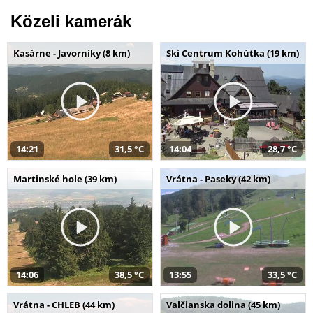
Közeli kamerák
Kasárne - Javorníky (8 km)
Ski Centrum Kohútka (19 km)
14:21
31,5 °C
14:04
28,7 °C
Martinské hole (39 km)
Vrátna - Paseky (42 km)
14:06
38,5 °C
13:55
33,5 °C
Vrátna - CHLEB (44 km)
Valčianska dolina (45 km)