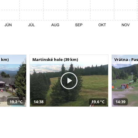
 km)
Martinské hole (39 km)
Vrátna - Pa
19,2 °C
14:38
19,6 °C
14:39