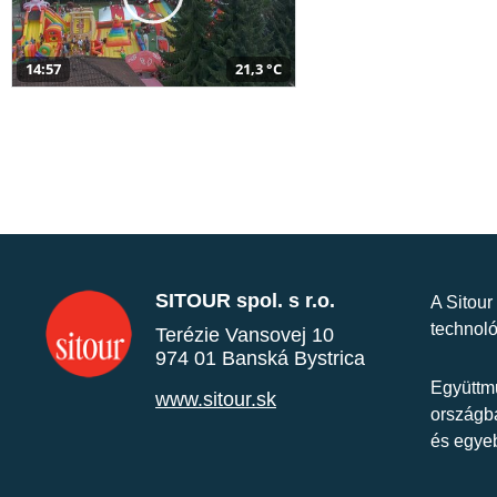
14:57
21,3 °C
SITOUR spol. s r.o.
A Sitour
technoló
Terézie Vansovej 10
974 01 Banská Bystrica
Együttmű
www.sitour.sk
országba
és egye