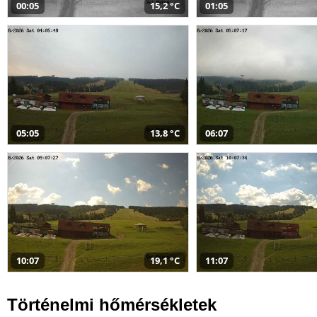
00:05
15,2 °C
01:05
05:05
13,8 °C
06:07
10:07
19,1 °C
11:07
Történelmi hőmérsékletek