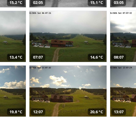
15,2 °C
02:05
15,1 °C
03:05
13,4 °C
07:07
14,6 °C
08:07
19,8 °C
12:07
20,6 °C
13:07