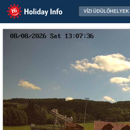
Holiday Info
VÍZI ÜDÜLŐHELYEK