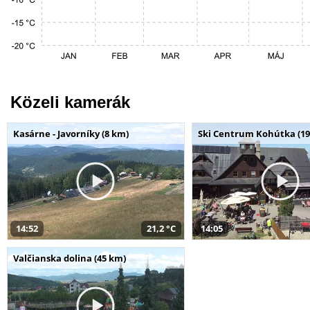
Közeli kamerák
Kasárne - Javorníky (8 km)
Ski Centrum Kohútka (19
14:52
21,2 °C
14:05
Valčianska dolina (45 km)