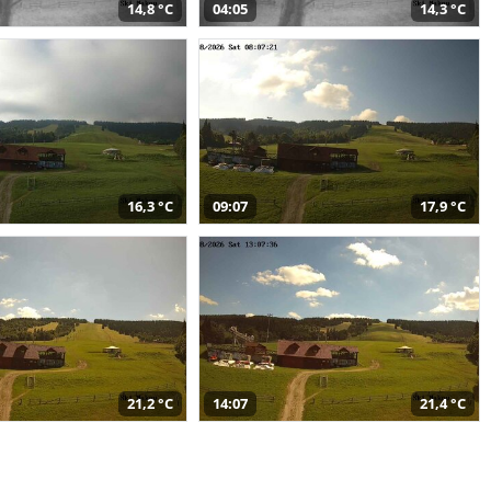
14,8 °C
04:05
14,3 °C
16,3 °C
09:07
17,9 °C
21,2 °C
14:07
21,4 °C