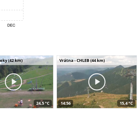
seky (42 km)
Vrátna - CHLEB (44 km)
24,5 °C
14:56
15,4 °C