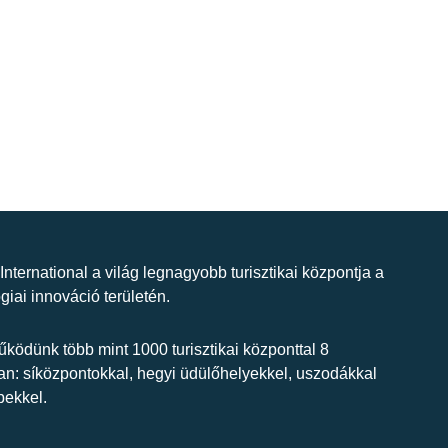
 International a világ legnagyobb turisztikai központja a
giai innováció területén.
ködünk több mint 1000 turisztikai központtal 8
n: síközpontokkal, hegyi üdülőhelyekkel, uszodákkal
bekkel.