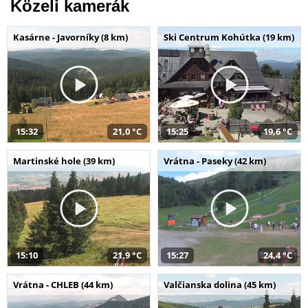
Közeli kamerák
Kasárne - Javorníky (8 km)
Ski Centrum Kohútka (19 km)
15:32
21,0 °C
15:25
19,6 °C
Martinské hole (39 km)
Vrátna - Paseky (42 km)
15:10
21,9 °C
15:27
24,4 °C
Vrátna - CHLEB (44 km)
Valčianska dolina (45 km)