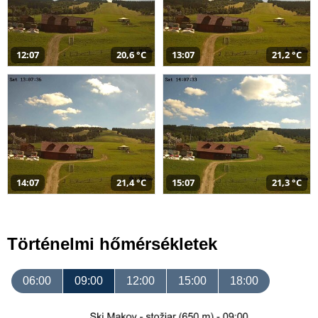
12:07
20,6 °C
13:07
21,2 °C
14:07
21,4 °C
15:07
21,3 °C
Történelmi hőmérsékletek
06:00
09:00
12:00
15:00
18:00