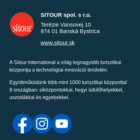
SITOUR spol. s r.o.
Terézie Vansovej 10
974 01 Banská Bystrica
www.sitour.sk
A Sitour International a világ legnagyobb turisztikai
központja a technológiai innováció területén.
Együttműködünk több mint 1000 turisztikai központtal
8 országban: síközpontokkal, hegyi üdülőhelyekkel,
uszodákkal és egyebekkel.