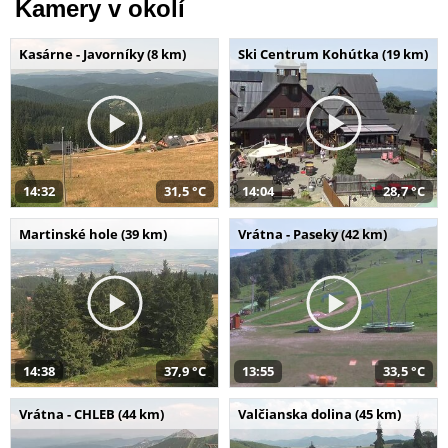
Kamery v okolí
Kasárne - Javorníky (8 km)
Ski Centrum Kohútka (19 km)
14:32
31,5 °C
14:04
28,7 °C
Martinské hole (39 km)
Vrátna - Paseky (42 km)
14:38
37,9 °C
13:55
33,5 °C
Vrátna - CHLEB (44 km)
Valčianska dolina (45 km)