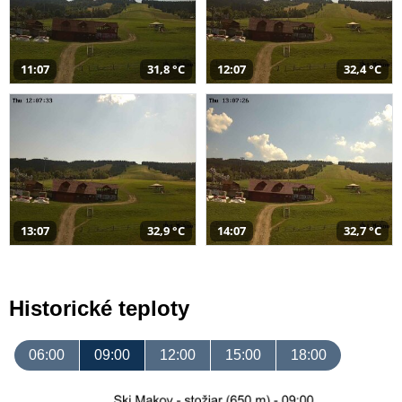
11:07
31,8 °C
12:07
32,4 °C
13:07
32,9 °C
14:07
32,7 °C
Historické teploty
06:00
09:00
12:00
15:00
18:00