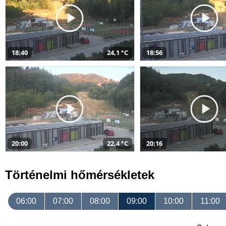
18:40
24,1 °C
18:56
20:00
22,4 °C
20:16
Történelmi hőmérsékletek
06:00
07:00
08:00
09:00
10:00
11:00