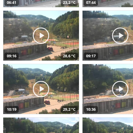
06:41
23,2 °C
07:44
09:16
28,6 °C
09:17
10:19
29,2 °C
10:36