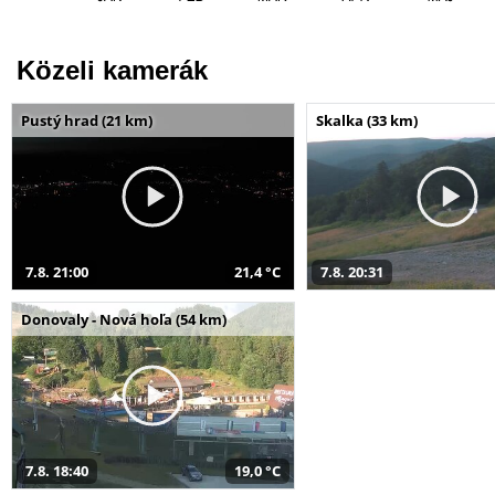
Közeli kamerák
Pustý hrad (21 km)
Skalka (33 km)
7.8. 21:00
21,4 °C
7.8. 20:31
Donovaly - Nová hoľa (54 km)
7.8. 18:40
19,0 °C