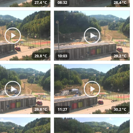
27,4 °C
08:32
28,4 °C
29,8 °C
10:03
29,2 °C
29,8 °C
11:27
30,2 °C