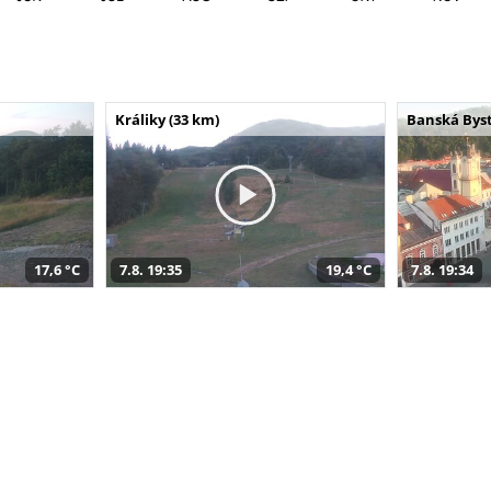
Králiky (33 km)
Banská Byst
17,6 °C
7.8. 19:35
19,4 °C
7.8. 19:34