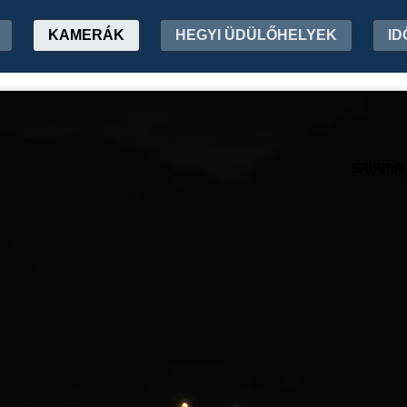
KAMERÁK
HEGYI ÜDÜLŐHELYEK
ID