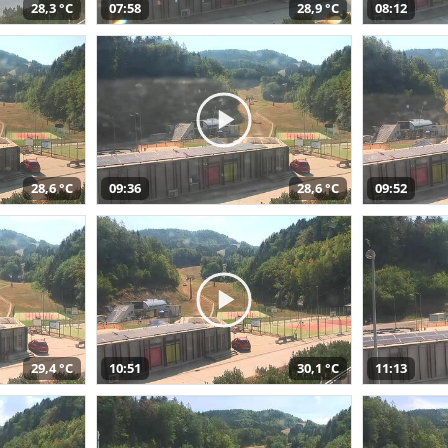
28,3 °C
07:58
28,9 °C
08:12
28,6 °C
09:36
28,6 °C
09:52
29,4 °C
10:51
30,1 °C
11:13