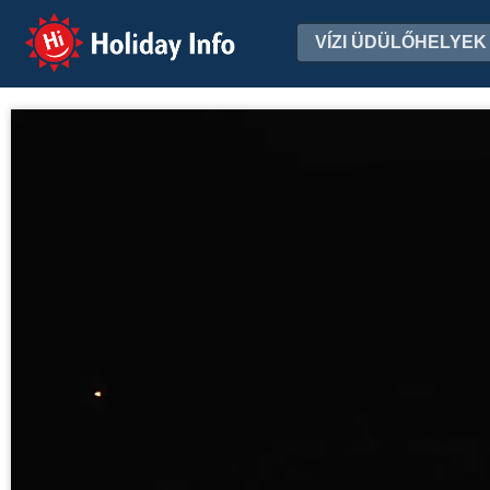
Holiday Info
VÍZI ÜDÜLŐHELYEK