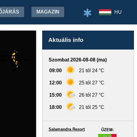
ŐJÁRÁS
MAGAZIN
HU
Aktuális info
Szombat 2026-08-08 (ma)
09:00
21 tól 24 °C
12:00
25 tól 27 °C
15:00
26 tól 27 °C
18:00
21 tól 25 °C
Salamandra Resort
ŰZEM:
71 %