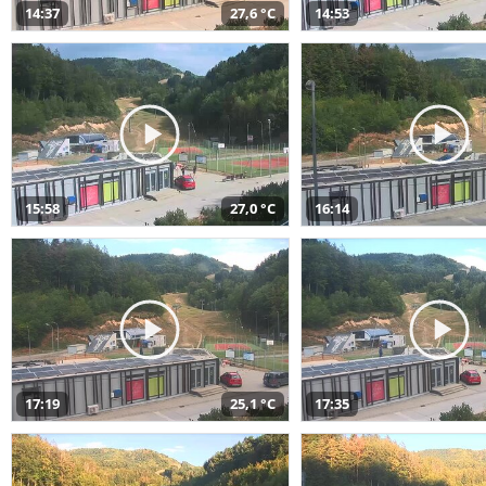
14:37
27,6 °C
14:53
15:58
27,0 °C
16:14
17:19
25,1 °C
17:35