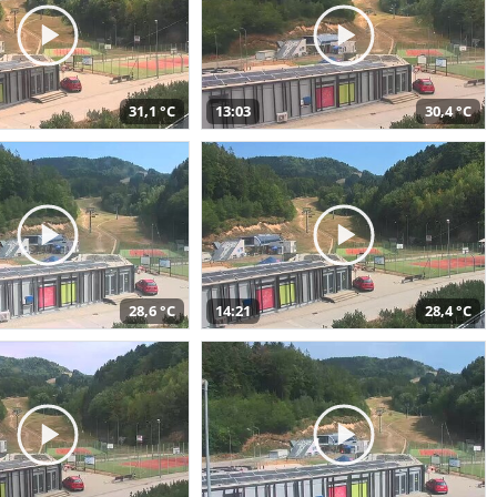
31,1 °C
13:03
30,4 °C
28,6 °C
14:21
28,4 °C