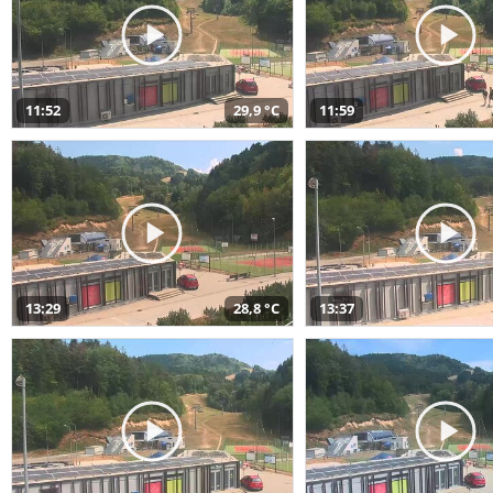
11:52
29,9 °C
11:59
13:29
28,8 °C
13:37