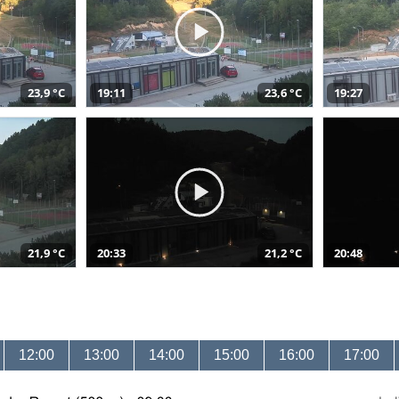
23,9 °C
19:11
23,6 °C
19:27
21,9 °C
20:33
21,2 °C
20:48
12:00
13:00
14:00
15:00
16:00
17:00