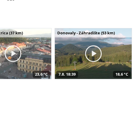
rica (37 km)
Donovaly - Záhradište (53 km)
23,6 °C
7.8. 18:39
18,6 °C