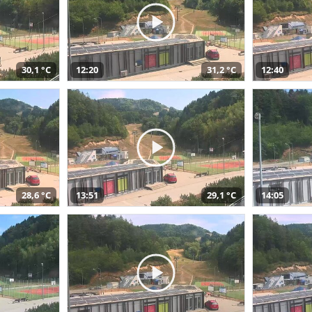
30,1 °C
12:20
31,2 °C
12:40
28,6 °C
13:51
29,1 °C
14:05