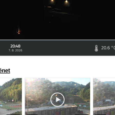
20:48
20.6 °
7. 8. 2026
énet