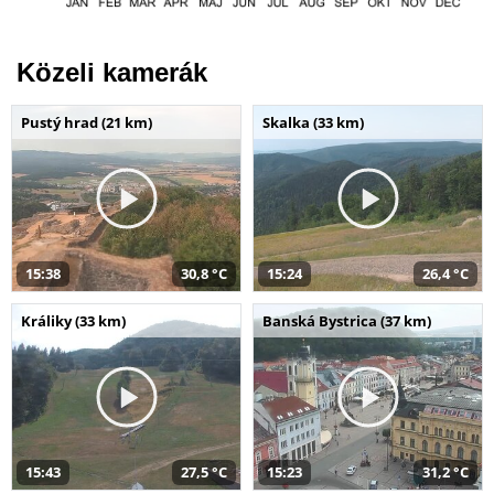
Közeli kamerák
Pustý hrad (21 km)
Skalka (33 km)
15:38
30,8 °C
15:24
26,4 °C
Králiky (33 km)
Banská Bystrica (37 km)
15:43
27,5 °C
15:23
31,2 °C