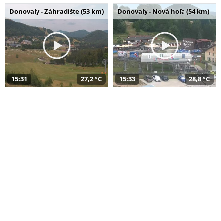
Donovaly - Záhradište (53 km)
Donovaly - Nová hoľa (54 km)
15:31
27,2 °C
15:33
28,8 °C