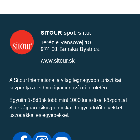
SITOUR spol. s r.o.
Terézie Vansovej 10
974 01 Banská Bystrica
www.sitour.sk
A Sitour International a világ legnagyobb turisztikai
központja a technológiai innováció területén.
Együttműködünk több mint 1000 turisztikai központtal
8 országban: síközpontokkal, hegyi üdülőhelyekkel,
uszodákkal és egyebekkel.