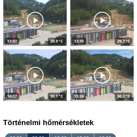
13:07
29,9 °C
13:55
29,7 °C
14:37
30,1 °C
15:24
30,2 °C
Történelmi hőmérsékletek