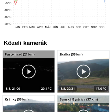
Közeli kamerák
Pustý hrad (21 km)
Skalka (33 km)
8.8. 21:00
20,4 °C
8.8. 20:31
17,0 °C
Králiky (33 km)
Banská Bystrica (37 km)