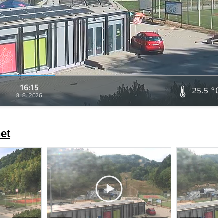
16:15
25.5 °
8. 8. 2026
et