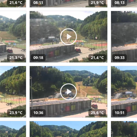
21,6 °C
08:11
21,9 °C
08:13
21,3 °C
09:18
21,4 °C
09:33
23,9 °C
10:36
25,6 °C
10:51