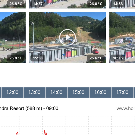
26,8 °C
14:37
26,0 °C
14:53
25,8 °C
15:58
25,6 °C
16:15
12:00
13:00
14:00
15:00
16:00
17:00