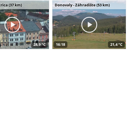
rica (37 km)
Donovaly - Záhradište (53 km)
28,9 °C
16:18
21,4 °C