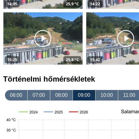
14:05
25,9 °C
14:22
15:25
25,8 °C
15:42
Történelmi hőmérsékletek
06:00
07:00
08:00
09:00
10:00
11:00