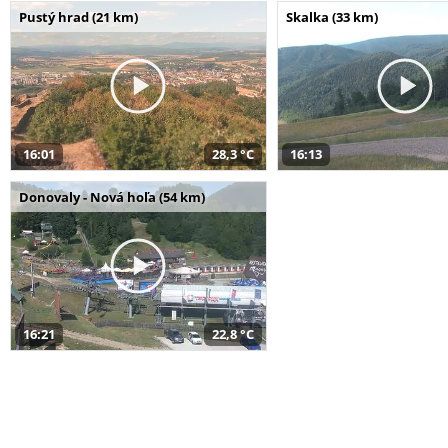
Pustý hrad (21 km)
Skalka (33 km)
16:01
28,3 °C
16:13
Donovaly - Nová hoľa (54 km)
16:21
22,8 °C