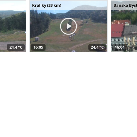
Králiky (33 km)
Banská Byst
24,4 °C
16:05
24,4 °C
16:04