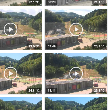
22,1 °C
08:29
21,1 °C
23,6 °C
09:49
23,9 °C
24,8 °C
11:11
25,8 °C