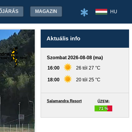
ŐJÁRÁS
MAGAZIN
HU
Aktuális info
Szombat 2026-08-08 (ma)
16:00
26 tól 27 °C
18:00
20 tól 25 °C
Salamandra Resort
ŰZEM:
71 %