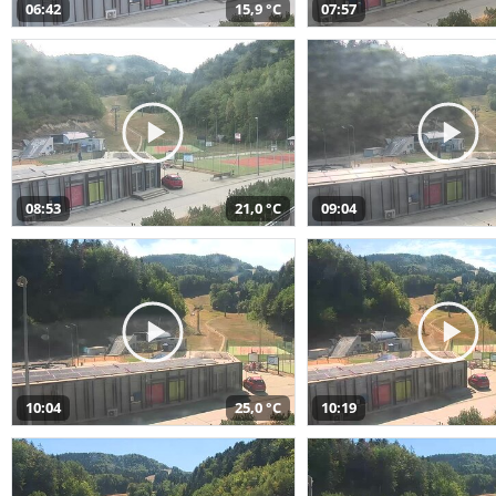
06:42
15,9 °C
07:57
08:53
21,0 °C
09:04
10:04
25,0 °C
10:19