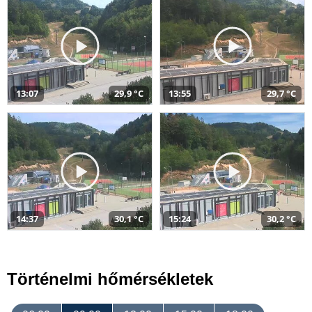
13:07
29,9 °C
13:55
29,7 °C
14:37
30,1 °C
15:24
30,2 °C
Történelmi hőmérsékletek