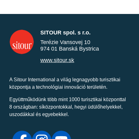
SITOUR spol. s r.o.
Terézie Vansovej 10
974 01 Banská Bystrica
www.sitour.sk
A Sitour International a világ legnagyobb turisztikai
központja a technológiai innováció területén.
Együttműködünk több mint 1000 turisztikai központtal
8 országban: síközpontokkal, hegyi üdülőhelyekkel,
uszodákkal és egyebekkel.