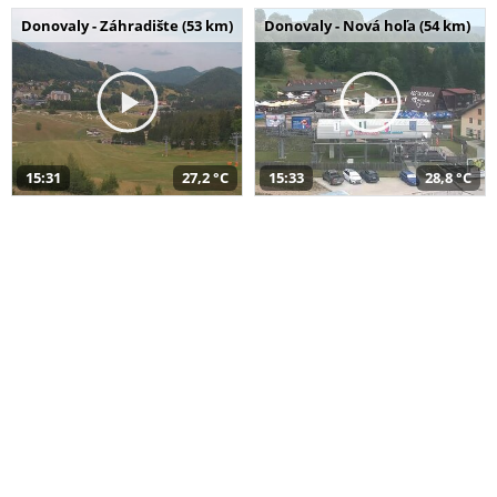
Donovaly - Záhradište (53 km)
Donovaly - Nová hoľa (54 km)
15:31
27,2 °C
15:33
28,8 °C