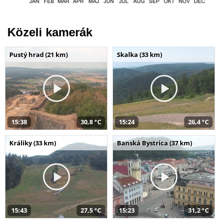
Közeli kamerák
Pustý hrad (21 km)
Skalka (33 km)
15:38
30,8 °C
15:24
26,4 °C
Králiky (33 km)
Banská Bystrica (37 km)
15:43
27,5 °C
15:23
31,2 °C