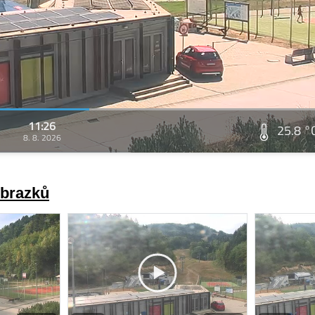
11:26
25.8 °
8. 8. 2026
obrazků