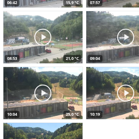
06:42
15,9 °C
07:57
08:53
21,0 °C
09:04
10:04
25,0 °C
10:19