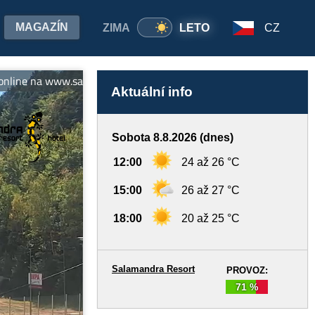
MAGAZÍN
ZIMA
LETO
CZ
na www.salamandra.sk Predpredaj sezónnych skipasov: skipas.sala
Aktuální info
Sobota 8.8.2026 (dnes)
12:00
24 až 26 °C
15:00
26 až 27 °C
18:00
20 až 25 °C
Salamandra Resort
PROVOZ:
71 %