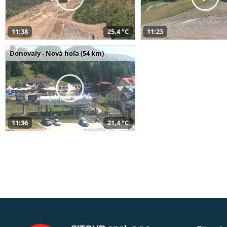
11:38
25,4 °C
11:23
Donovaly - Nová hoľa (54 km)
11:36
21,4 °C