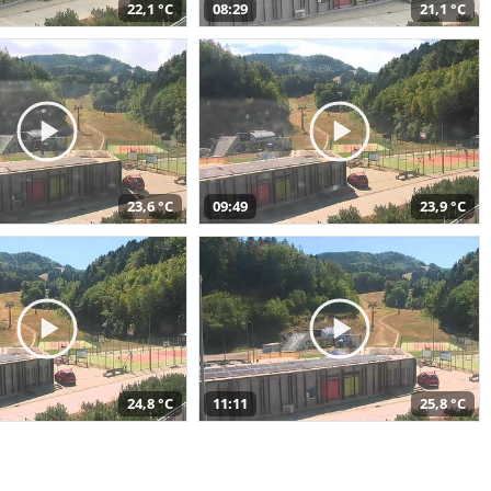
22,1 °C
08:29
21,1 °C
23,6 °C
09:49
23,9 °C
24,8 °C
11:11
25,8 °C