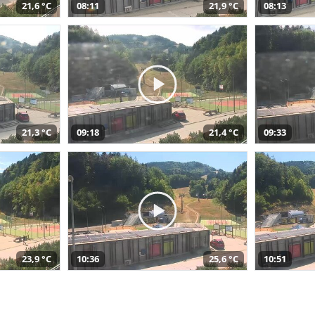
21,6 °C
08:11
21,9 °C
08:13
21,3 °C
09:18
21,4 °C
09:33
23,9 °C
10:36
25,6 °C
10:51