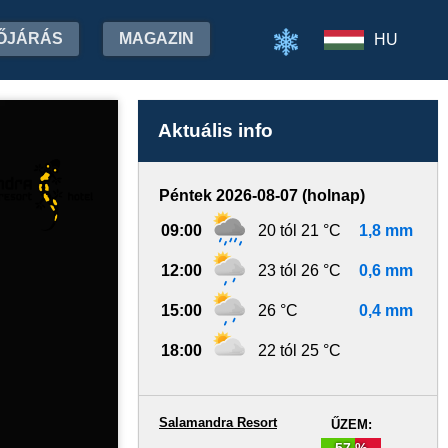
ŐJÁRÁS
MAGAZIN
HU
Aktuális info
Péntek 2026-08-07 (holnap)
09:00
20 tól 21 °C
1,8 mm
12:00
23 tól 26 °C
0,6 mm
15:00
26 °C
0,4 mm
18:00
22 tól 25 °C
Salamandra Resort
ŰZEM:
57 %