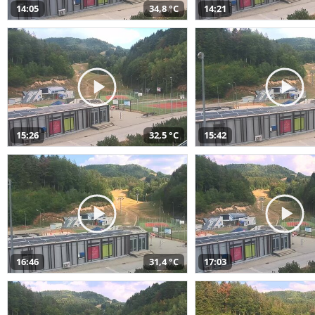
14:05
34,8 °C
14:21
15:26
32,5 °C
15:42
16:46
31,4 °C
17:03