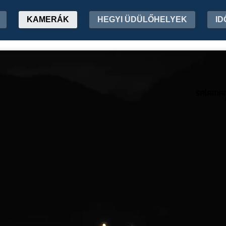
KAMERÁK
HEGYI ÜDÜLŐHELYEK
ID