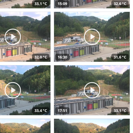
33,1 °C
15:09
32,6 °C
32,0 °C
16:30
31,6 °C
33,4 °C
17:51
33,1 °C