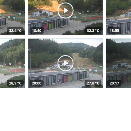
32,4 °C
18:40
32,3 °C
18:55
28,9 °C
20:00
27,8 °C
20:17