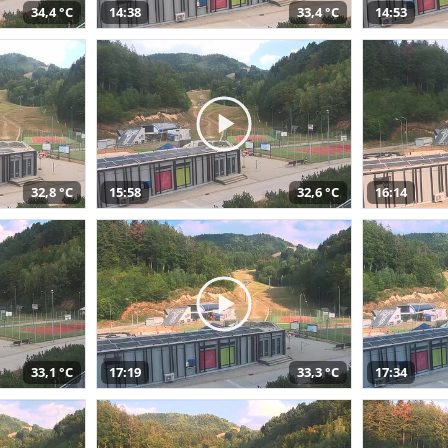
34,4 °C
14:38
33,4 °C
14:53
32,8 °C
15:58
32,6 °C
16:14
33,1 °C
17:19
33,3 °C
17:34