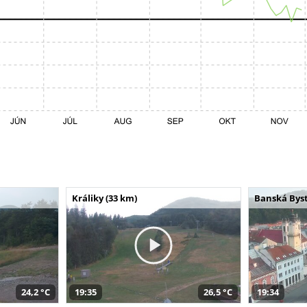
Králiky (33 km)
Banská Byst
24,2 °C
19:35
26,5 °C
19:34