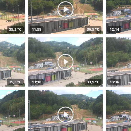
35,2 °C
11:58
36,5 °C
12:14
35,3 °C
13:18
33,9 °C
13:36