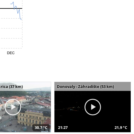
rica (37 km)
Donovaly - Záhradište (53 km)
30,7 °C
21:27
21,9 °C