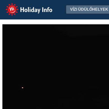
Holiday Info
VÍZI ÜDÜLŐHELYEK