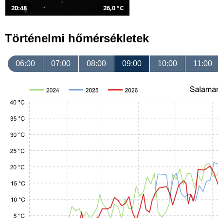
20:48
26,0 °C
Történelmi hőmérsékletek
06:00
07:00
08:00
09:00
10:00
11:00