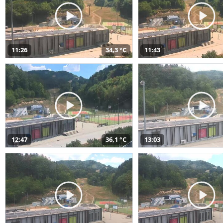
11:26
34,3 °C
11:43
12:47
36,1 °C
13:03