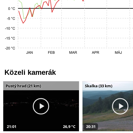
Közeli kamerák
Pustý hrad (21 km)
Skalka (33 km)
21:01
26,9 °C
20:31