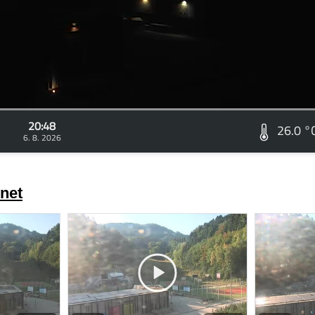
20:48
26.0 °
6. 8. 2026
net