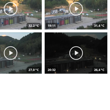
32,2 °C
19:11
31,4 °C
27,0 °C
20:32
26,4 °C