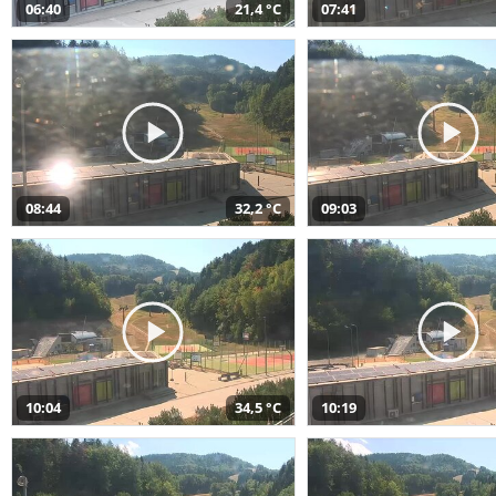
06:40
21,4 °C
07:41
08:44
32,2 °C
09:03
10:04
34,5 °C
10:19