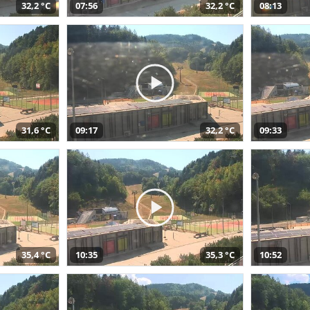
32,2 °C
07:56
32,2 °C
08:13
31,6 °C
09:17
32,2 °C
09:33
35,4 °C
10:35
35,3 °C
10:52