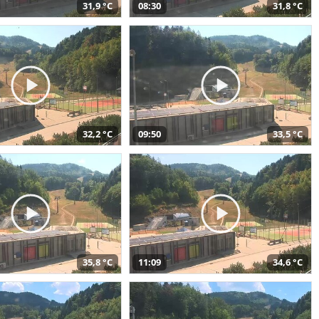
31,9 °C
08:30
31,8 °C
32,2 °C
09:50
33,5 °C
35,8 °C
11:09
34,6 °C