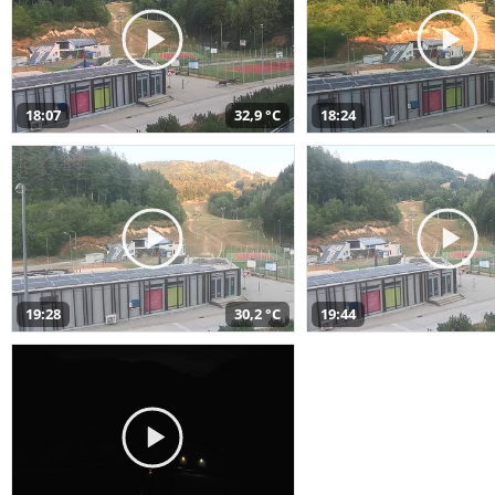
18:07
32,9 °C
18:24
19:28
30,2 °C
19:44