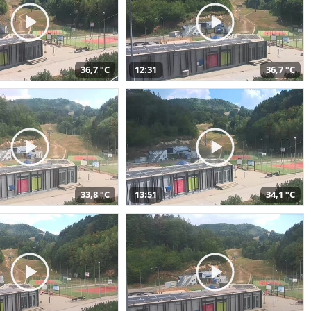
36,7 °C
12:31
36,7 °C
33,8 °C
13:51
34,1 °C