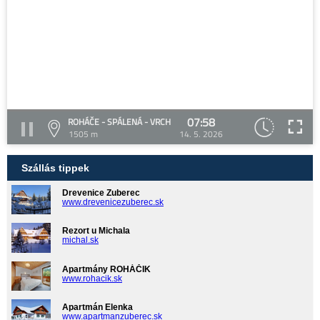
07:58
ROHÁČE - SPÁLENÁ - VRCH
1505 m
14. 5. 2026
Szállás tippek
Drevenice Zuberec
www.drevenicezuberec.sk
Rezort u Michala
michal.sk
Apartmány ROHÁČIK
www.rohacik.sk
Apartmán Elenka
www.apartmanzuberec.sk