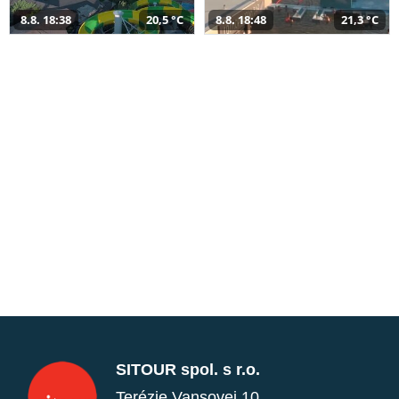
8.8. 18:38
20,5 °C
8.8. 18:48
21,3 °C
SITOUR spol. s r.o.
Terézie Vansovej 10