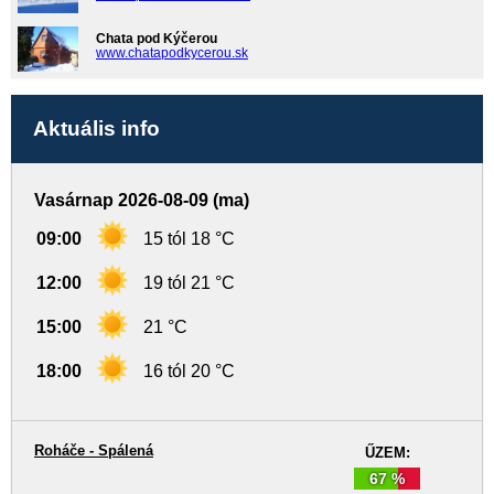
Chata pod Kýčerou
www.chatapodkycerou.sk
Aktuális info
Vasárnap 2026-08-09 (ma)
09:00
15 tól 18 °C
12:00
19 tól 21 °C
15:00
21 °C
18:00
16 tól 20 °C
Roháče - Spálená
ŰZEM:
67 %