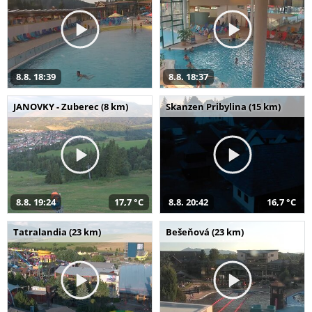
8.8. 18:39
8.8. 18:37
JANOVKY - Zuberec (8 km)
Skanzen Pribylina (15 km)
8.8. 19:24
17,7 °C
8.8. 20:42
16,7 °C
Tatralandia (23 km)
Bešeňová (23 km)