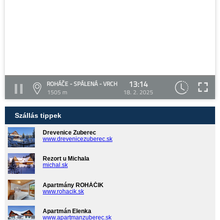
13:14
ROHÁČE - SPÁLENÁ - VRCH
1505 m
18. 2. 2025
Szállás tippek
Drevenice Zuberec
www.drevenicezuberec.sk
Rezort u Michala
michal.sk
Apartmány ROHÁČIK
www.rohacik.sk
Apartmán Elenka
www.apartmanzuberec.sk