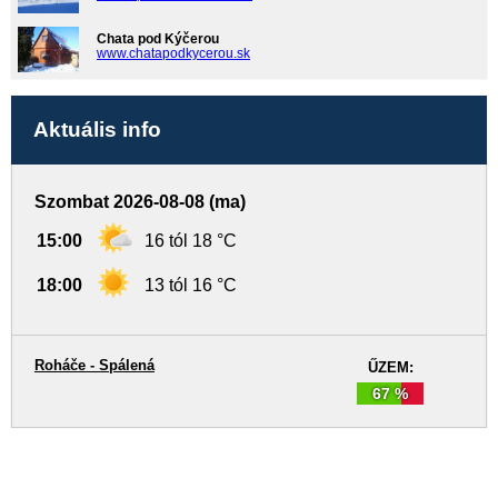
Chata pod Kýčerou
www.chatapodkycerou.sk
Aktuális info
Szombat 2026-08-08 (ma)
15:00
16 tól 18 °C
18:00
13 tól 16 °C
Roháče - Spálená
ŰZEM:
67 %