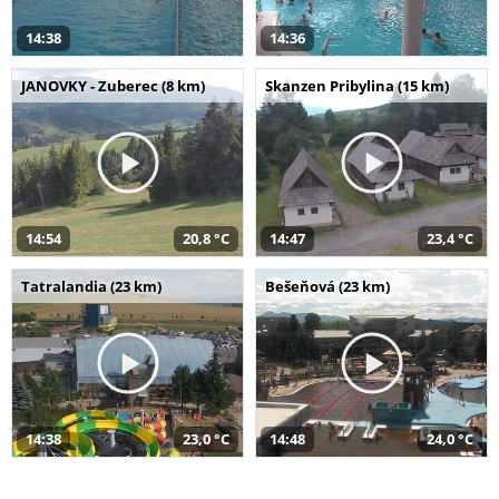
14:38
14:36
JANOVKY - Zuberec (8 km)
Skanzen Pribylina (15 km)
14:54
20,8 °C
14:47
23,4 °C
Tatralandia (23 km)
Bešeňová (23 km)
14:38
23,0 °C
14:48
24,0 °C