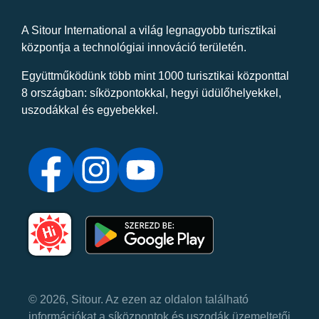
A Sitour International a világ legnagyobb turisztikai
központja a technológiai innováció területén.
Együttműködünk több mint 1000 turisztikai központtal
8 országban: síközpontokkal, hegyi üdülőhelyekkel,
uszodákkal és egyebekkel.
© 2026, Sitour. Az ezen az oldalon található
információkat a síközpontok és uszodák üzemeltetői