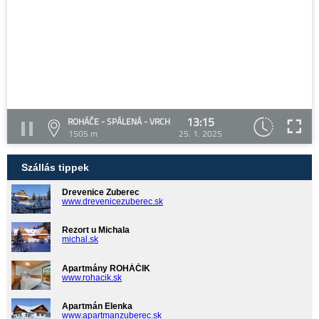
13:15
ROHÁČE - SPÁLENÁ - VRCH
1505 m
25. 1. 2025
Szállás tippek
Drevenice Zuberec
www.drevenicezuberec.sk
Rezort u Michala
michal.sk
Apartmány ROHÁČIK
www.rohacik.sk
Apartmán Elenka
www.apartmanzuberec.sk