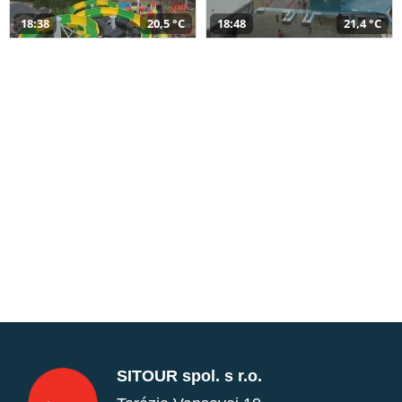
18:38
20,5 °C
18:48
21,4 °C
SITOUR spol. s r.o.