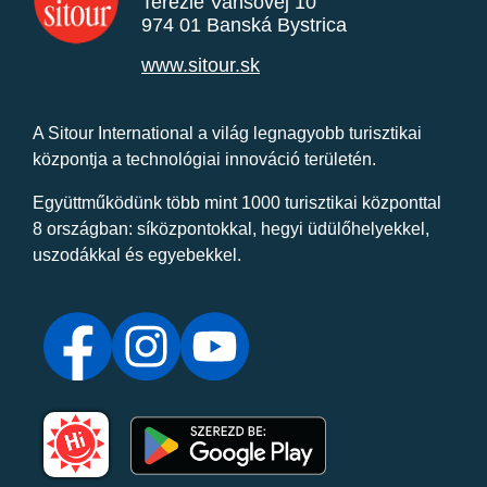
Terézie Vansovej 10
974 01 Banská Bystrica
www.sitour.sk
A Sitour International a világ legnagyobb turisztikai
központja a technológiai innováció területén.
Együttműködünk több mint 1000 turisztikai központtal
8 országban: síközpontokkal, hegyi üdülőhelyekkel,
uszodákkal és egyebekkel.