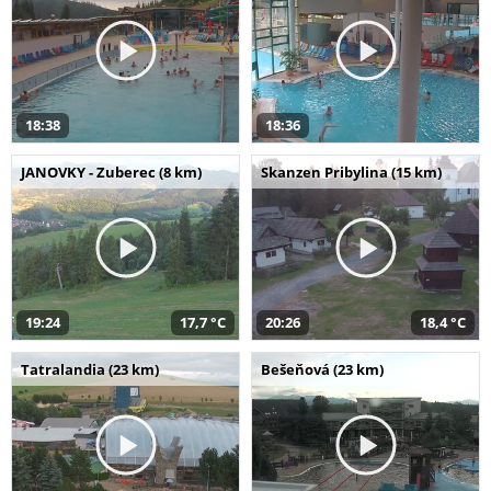
18:38
18:36
JANOVKY - Zuberec (8 km)
Skanzen Pribylina (15 km)
19:24
17,7 °C
20:26
18,4 °C
Tatralandia (23 km)
Bešeňová (23 km)