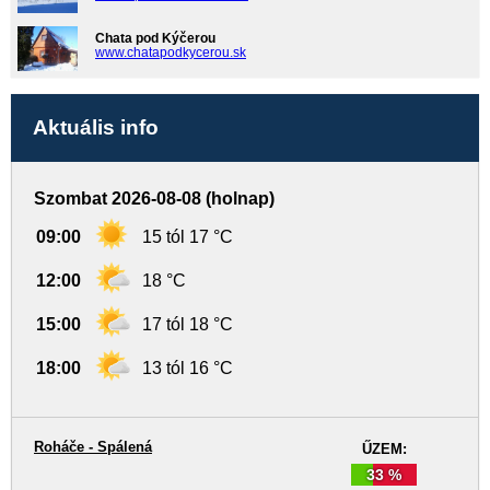
Chata pod Kýčerou
www.chatapodkycerou.sk
Aktuális info
Szombat 2026-08-08 (holnap)
09:00
15 tól 17 °C
12:00
18 °C
15:00
17 tól 18 °C
18:00
13 tól 16 °C
Roháče - Spálená
ŰZEM:
33 %