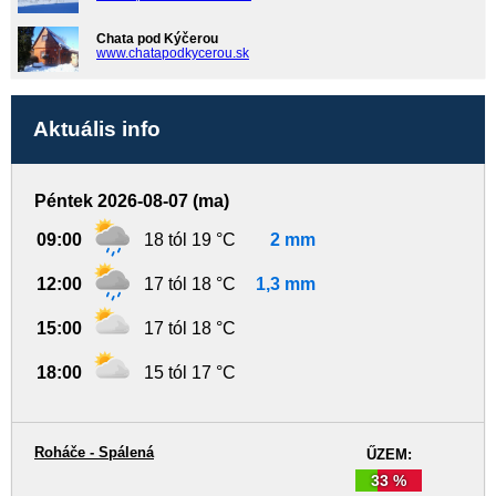
Chata pod Kýčerou
www.chatapodkycerou.sk
Aktuális info
Péntek 2026-08-07 (ma)
09:00
18 tól 19 °C
2 mm
12:00
17 tól 18 °C
1,3 mm
15:00
17 tól 18 °C
18:00
15 tól 17 °C
Roháče - Spálená
ŰZEM:
33 %