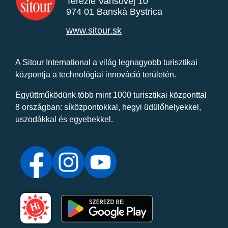
Terézie Vansovej 10
974 01 Banská Bystrica
www.sitour.sk
A Sitour International a világ legnagyobb turisztikai
központja a technológiai innováció területén.
Együttműködünk több mint 1000 turisztikai központtal
8 országban: síközpontokkal, hegyi üdülőhelyekkel,
uszodákkal és egyebekkel.