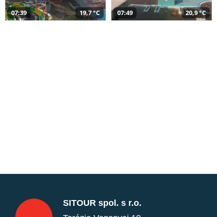
07:39
19,7 °C
07:49
20,9 °C
SITOUR spol. s r.o.