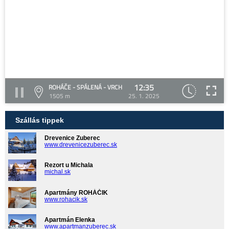
12:35
ROHÁČE - SPÁLENÁ - VRCH
1505 m
25. 1. 2025
Szállás tippek
Drevenice Zuberec
www.drevenicezuberec.sk
Rezort u Michala
michal.sk
Apartmány ROHÁČIK
www.rohacik.sk
Apartmán Elenka
www.apartmanzuberec.sk