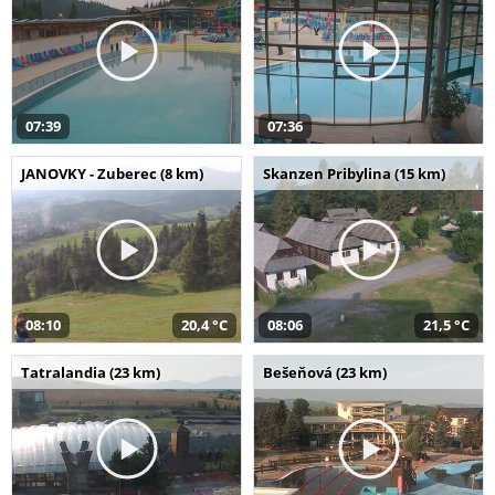
07:39
07:36
JANOVKY - Zuberec (8 km)
Skanzen Pribylina (15 km)
08:10
20,4 °C
08:06
21,5 °C
Tatralandia (23 km)
Bešeňová (23 km)