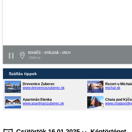
ROHÁČE - SPÁLENÁ - VRCH
1505 m
Szállás tippek
Drevenice Zuberec
Rezort u Michal
www.drevenicezuberec.sk
michal.sk
Apartmán Elenka
Chata pod Kýče
www.apartmanzuberec.sk
www.chatapodky
Csütörtök 16.01.2025
Képtörténet