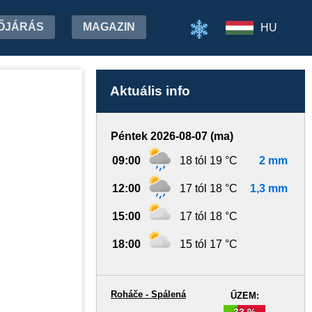
ŐJÁRÁS
MAGAZIN
HU
Aktuális info
Péntek 2026-08-07 (ma)
09:00
18 tól 19 °C
2 mm
12:00
17 tól 18 °C
1,3 mm
15:00
17 tól 18 °C
18:00
15 tól 17 °C
Roháče - Spálená
ŰZEM:
33 %