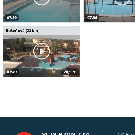
07:39
07:36
Bešeňová (23 km)
07:49
20,9 °C
SITOUR spol. s r.o.