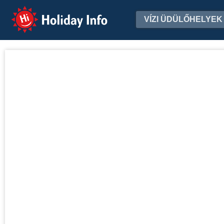
Holiday Info
VÍZI ÜDÜLŐHELYEK