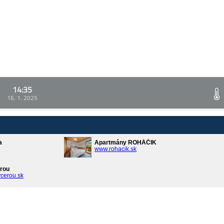
14:35
16. 1. 2025
a
Apartmány ROHÁČIK
www.rohacik.sk
rou
cerou.sk