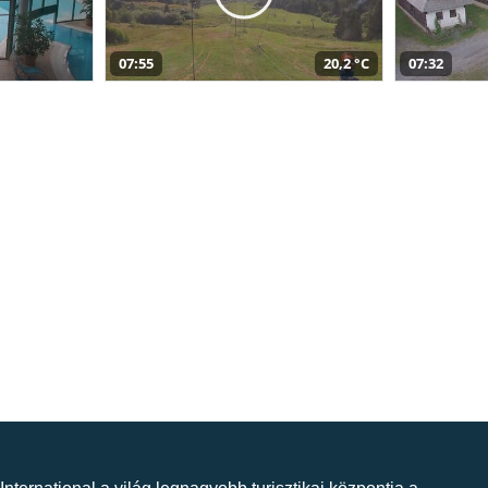
07:55
20,2 °C
07:32