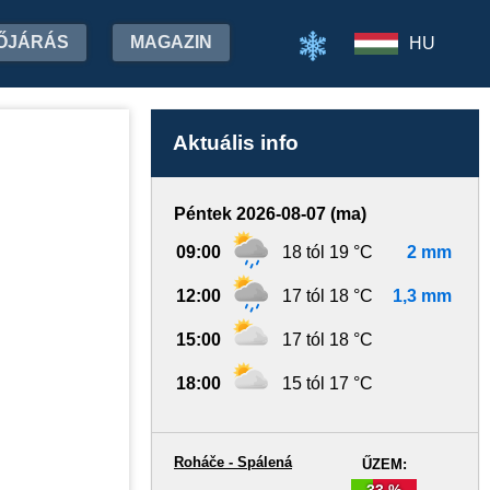
ŐJÁRÁS
MAGAZIN
HU
Aktuális info
Péntek 2026-08-07 (ma)
09:00
18 tól 19 °C
2 mm
12:00
17 tól 18 °C
1,3 mm
15:00
17 tól 18 °C
18:00
15 tól 17 °C
Roháče - Spálená
ŰZEM:
33 %