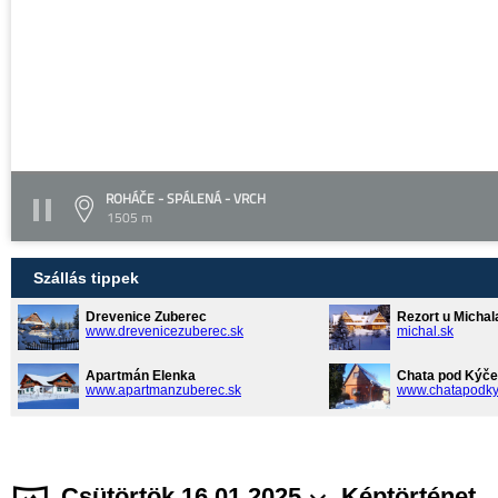
ROHÁČE - SPÁLENÁ - VRCH
1505 m
Szállás tippek
Drevenice Zuberec
Rezort u Michal
www.drevenicezuberec.sk
michal.sk
Apartmán Elenka
Chata pod Kýče
www.apartmanzuberec.sk
www.chatapodky
Csütörtök 16.01.2025
Képtörténet