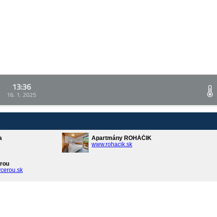
13:36
16. 1. 2025
a
Apartmány ROHÁČIK
www.rohacik.sk
rou
cerou.sk