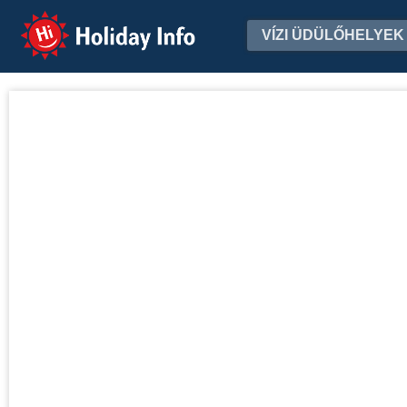
Holiday Info
VÍZI ÜDÜLŐHELYEK