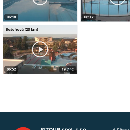
06:18
06:17
Bešeňová (23 km)
06:52
19,7 °C
SITOUR spol. s r.o.