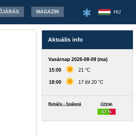
ŐJÁRÁS
MAGAZIN
HU
Aktuális info
Vasárnap 2026-08-09 (ma)
15:00
21 °C
18:00
17 tól 20 °C
Roháče - Spálená
ŰZEM:
67 %