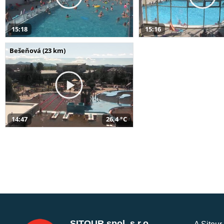
15:18
15:16
Bešeňová (23 km)
14:47
26,4 °C
SITOUR spol. s r.o.