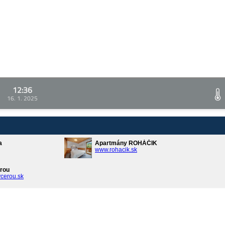
12:36
16. 1. 2025
a
Apartmány ROHÁČIK
www.rohacik.sk
rou
cerou.sk