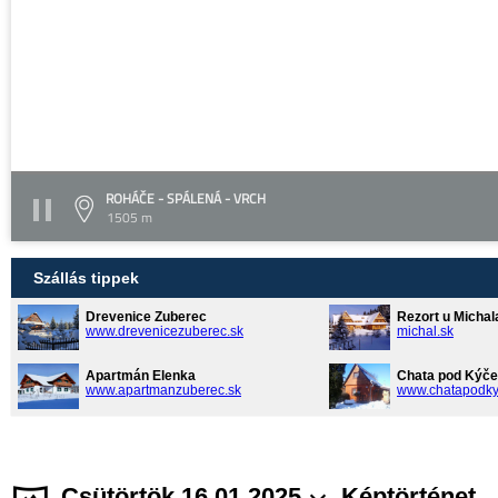
ROHÁČE - SPÁLENÁ - VRCH
1505 m
Szállás tippek
Drevenice Zuberec
Rezort u Michal
www.drevenicezuberec.sk
michal.sk
Apartmán Elenka
Chata pod Kýče
www.apartmanzuberec.sk
www.chatapodky
Csütörtök 16.01.2025
Képtörténet