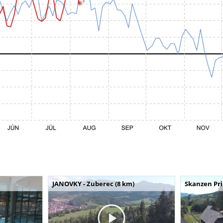
JANOVKY - Zuberec (8 km)
Skanzen Pri