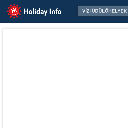
Holiday Info
VÍZI ÜDÜLŐHELYEK