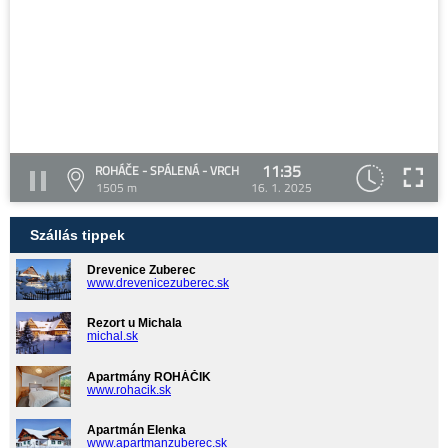
11:35
ROHÁČE - SPÁLENÁ - VRCH
1505 m
16. 1. 2025
Szállás tippek
Drevenice Zuberec
www.drevenicezuberec.sk
Rezort u Michala
michal.sk
Apartmány ROHÁČIK
www.rohacik.sk
Apartmán Elenka
www.apartmanzuberec.sk