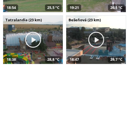
18:54
25,5 °C
19:21
26,5 °C
Tatralandia (23 km)
Bešeňová (23 km)
18:38
28,8 °C
18:47
29,7 °C