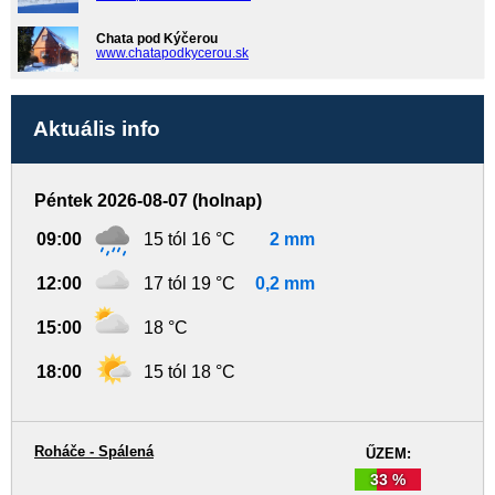
Chata pod Kýčerou
www.chatapodkycerou.sk
Aktuális info
Péntek 2026-08-07 (holnap)
09:00
15 tól 16 °C
2 mm
12:00
17 tól 19 °C
0,2 mm
15:00
18 °C
18:00
15 tól 18 °C
Roháče - Spálená
ŰZEM:
33 %