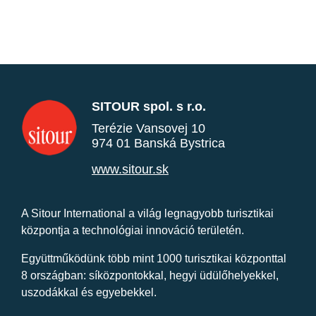
SITOUR spol. s r.o.
Terézie Vansovej 10
974 01 Banská Bystrica
www.sitour.sk
A Sitour International a világ legnagyobb turisztikai
központja a technológiai innováció területén.
Együttműködünk több mint 1000 turisztikai központtal
8 országban: síközpontokkal, hegyi üdülőhelyekkel,
uszodákkal és egyebekkel.