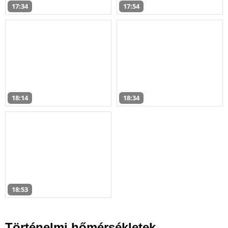
17:34
17:54
18:14
18:34
18:53
Történelmi hőmérsékletek