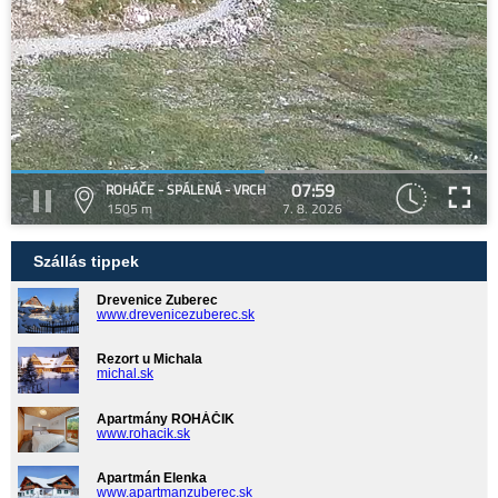
07:59
ROHÁČE - SPÁLENÁ - VRCH
1505 m
7. 8. 2026
Szállás tippek
Drevenice Zuberec
www.drevenicezuberec.sk
Rezort u Michala
michal.sk
Apartmány ROHÁČIK
www.rohacik.sk
Apartmán Elenka
www.apartmanzuberec.sk