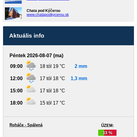
Chata pod Kýčerou
www.chatapodkycerou.sk
Aktuális info
Péntek 2026-08-07 (ma)
09:00
18 tól 19 °C
2 mm
12:00
17 tól 18 °C
1,3 mm
15:00
17 tól 18 °C
18:00
15 tól 17 °C
Roháče - Spálená
ŰZEM:
33 %