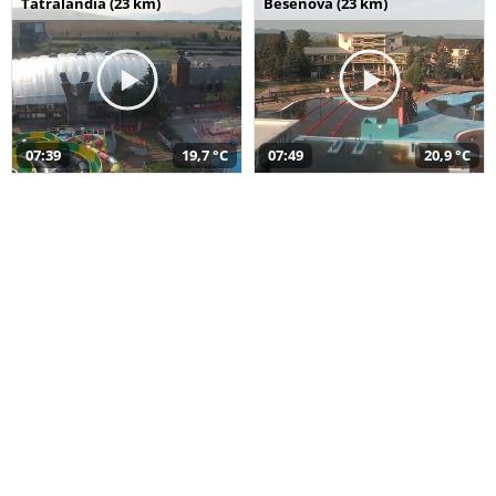
Tatralandia (23 km)
Bešeňová (23 km)
07:39
19,7 °C
07:49
20,9 °C