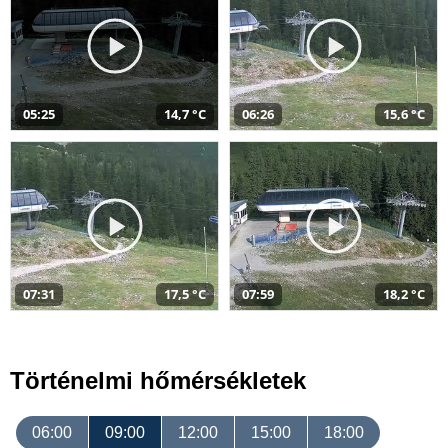
05:25
14,7 °C
06:26
15,6 °C
07:31
17,5 °C
07:59
18,2 °C
Történelmi hőmérsékletek
06:00
09:00
12:00
15:00
18:00