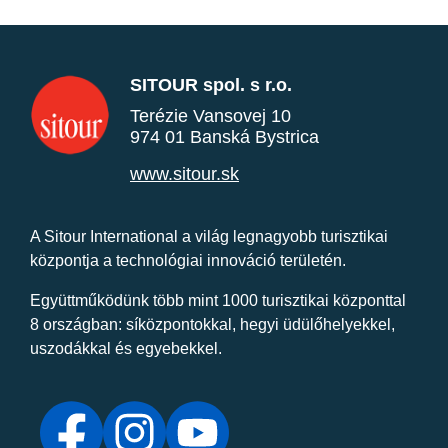
SITOUR spol. s r.o.
Terézie Vansovej 10
974 01 Banská Bystrica
www.sitour.sk
A Sitour International a világ legnagyobb turisztikai
központja a technológiai innováció területén.
Együttműködünk több mint 1000 turisztikai központtal
8 országban: síközpontokkal, hegyi üdülőhelyekkel,
uszodákkal és egyebekkel.