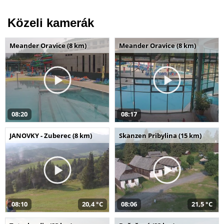
Közeli kamerák
Meander Oravice (8 km)
Meander Oravice (8 km)
08:20
08:17
JANOVKY - Zuberec (8 km)
Skanzen Pribylina (15 km)
08:10
20,4 °C
08:06
21,5 °C