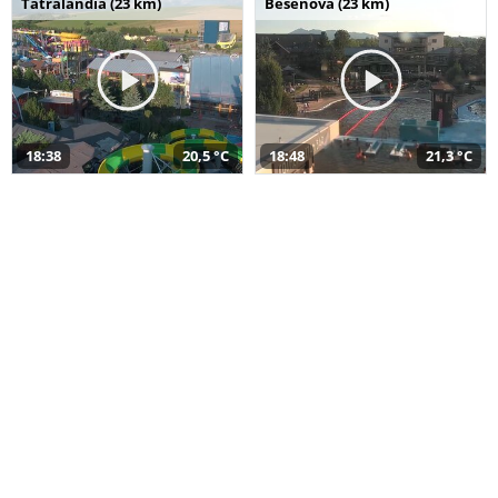
Tatralandia (23 km)
Bešeňová (23 km)
18:38
20,5 °C
18:48
21,3 °C