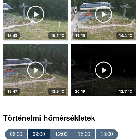
18:43
15,1 °C
19:15
14,4 °C
19:47
13,5 °C
20:19
12,7 °C
Történelmi hőmérsékletek
06:00
09:00
12:00
15:00
18:00