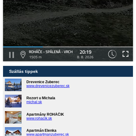
20:19
ROHÁČE - SPÁLENÁ - VRCH
1505 m
8. 8. 2026
Szállás tippek
Drevenice Zuberec
www.drevenicezuberec.sk
Rezort u Michala
michal.sk
Apartmány ROHÁČIK
www.rohacik.sk
Apartmán Elenka
www.apartmanzuberec.sk