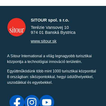
SITOUR spol. s r.o.
Terézie Vansovej 10
974 01 Banská Bystrica
www.sitour.sk
A Sitour International a világ legnagyobb turisztikai
központja a technológiai innováció területén.
Együttműködünk több mint 1000 turisztikai központtal
8 országban: síközpontokkal, hegyi üdülőhelyekkel,
uszodákkal és egyebekkel.