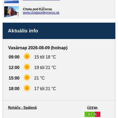
Chata pod Kýčerou
www.chatapodkycerou.sk
Aktuális info
Vasárnap 2026-08-09 (holnap)
09:00
15 tól 18 °C
12:00
19 tól 21 °C
15:00
21 °C
18:00
17 tól 21 °C
Roháče - Spálená
ŰZEM:
67 %