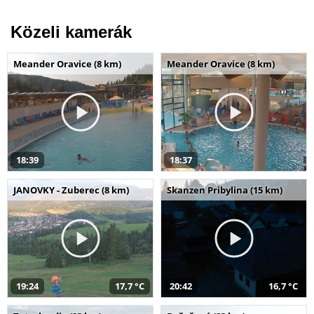
Közeli kamerák
Meander Oravice (8 km)
Meander Oravice (8 km)
18:39
18:37
JANOVKY - Zuberec (8 km)
Skanzen Pribylina (15 km)
19:24
17,7 °C
20:42
16,7 °C