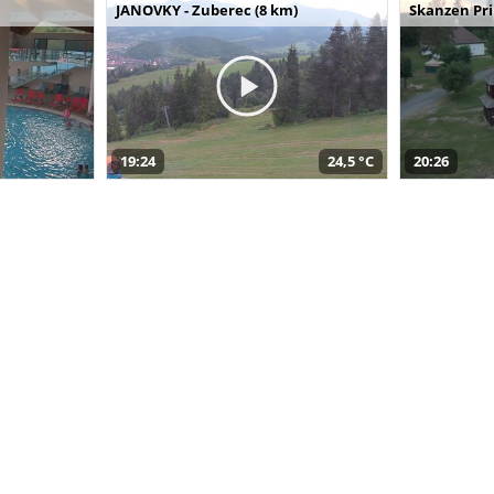
JANOVKY - Zuberec (8 km)
Skanzen Pri
19:24
24,5 °C
20:26