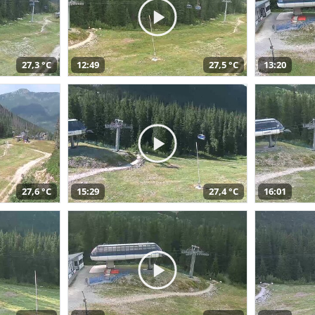
27,3 °C
12:49
27,5 °C
13:20
27,6 °C
15:29
27,4 °C
16:01