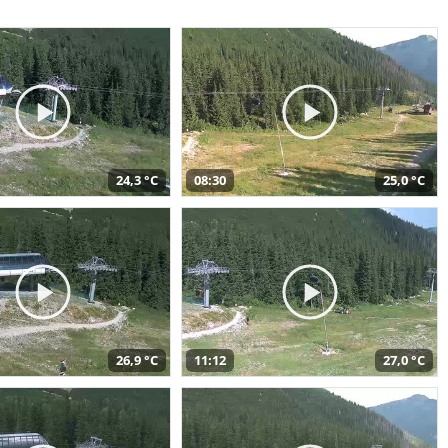
24,3 °C
08:30
25,0 °C
26,9 °C
11:12
27,0 °C