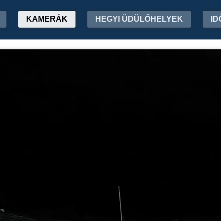
KAMERÁK
HEGYI ÜDÜLŐHELYEK
ID