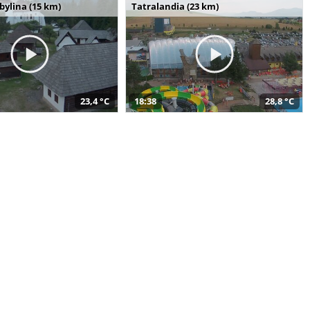
bylina (15 km)
Tatralandia (23 km)
23,4 °C
18:38
28,8 °C