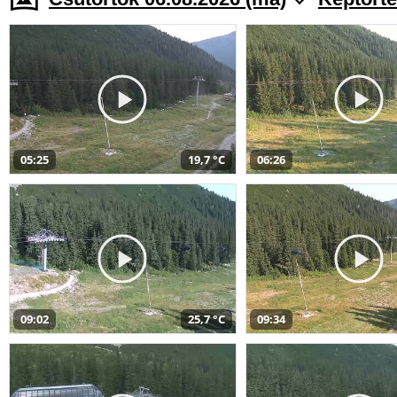
05:25
19,7 °C
06:26
09:02
25,7 °C
09:34