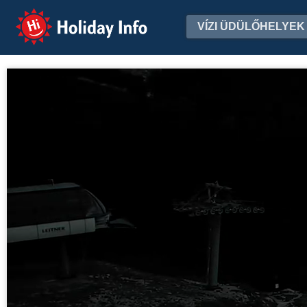
Holiday Info
VÍZI ÜDÜLŐHELYEK