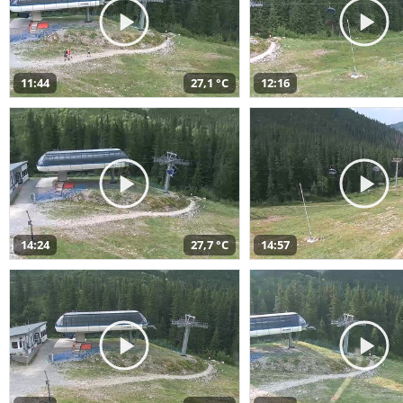
11:44
27,1 °C
12:16
14:24
27,7 °C
14:57