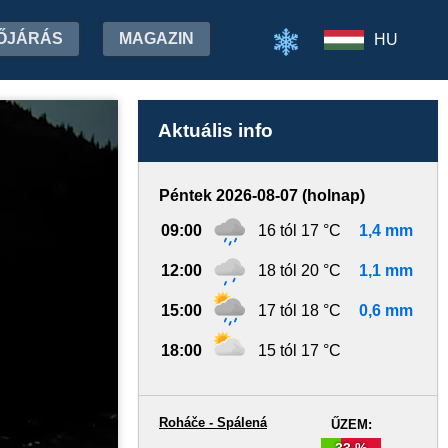
ŐJÁRÁS
MAGAZIN
HU
Aktuális info
Péntek 2026-08-07 (holnap)
09:00
16 tól 17 °C
1,4 mm
12:00
18 tól 20 °C
1,1 mm
15:00
17 tól 18 °C
0,6 mm
18:00
15 tól 17 °C
Roháče - Spálená
ŰZEM:
33 %