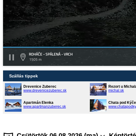
ROHÁČE - SPÁLENÁ - VRCH
1505 m
Szállás tippek
Drevenice Zuberec
Rezort u Michal
www.drevenicezuberec.sk
michal.sk
Apartmán Elenka
Chata pod Kýče
www.apartmanzuberec.sk
www.chatapodky
Csütörtök 06.08.2026 (ma)
Képtörté