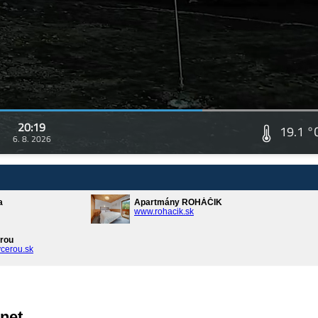
20:19
19.1 °
6. 8. 2026
a
Apartmány ROHÁČIK
www.rohacik.sk
rou
cerou.sk
net