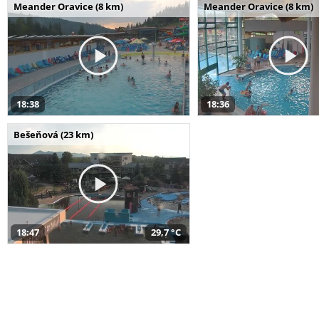
Meander Oravice (8 km)
Meander Oravice (8 km)
18:38
18:36
Bešeňová (23 km)
18:47
29,7 °C