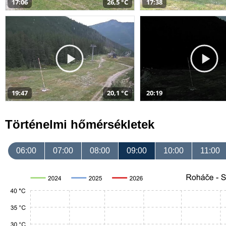
17:06
26,5 °C
17:38
19:47
20,1 °C
20:19
Történelmi hőmérsékletek
06:00
07:00
08:00
09:00
10:00
11:00