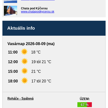
Chata pod Kýčerou
www.chatapodkycerou.sk
Aktuális info
Vasárnap 2026-08-09 (ma)
11:00
18 °C
12:00
19 tól 21 °C
15:00
21 °C
18:00
17 tól 20 °C
Roháče - Spálená
ŰZEM:
67 %