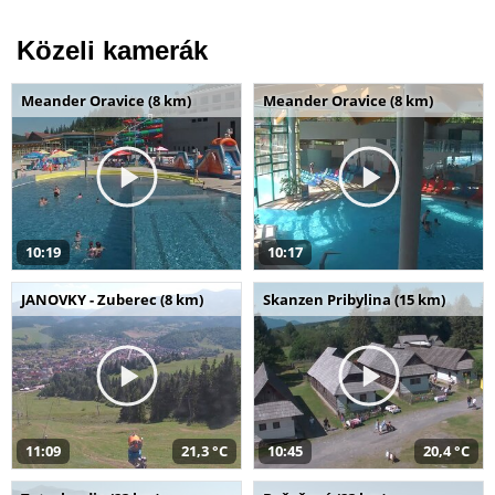
Közeli kamerák
Meander Oravice (8 km)
Meander Oravice (8 km)
10:19
10:17
JANOVKY - Zuberec (8 km)
Skanzen Pribylina (15 km)
11:09
21,3 °C
10:45
20,4 °C