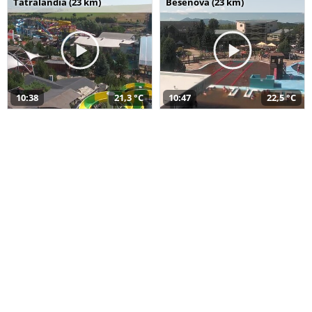
Tatralandia (23 km)
Bešeňová (23 km)
10:38
21,3 °C
10:47
22,5 °C