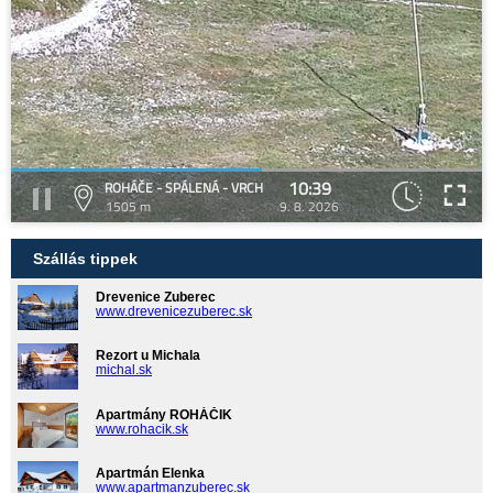
10:39
ROHÁČE - SPÁLENÁ - VRCH
1505 m
9. 8. 2026
Szállás tippek
Drevenice Zuberec
www.drevenicezuberec.sk
Rezort u Michala
michal.sk
Apartmány ROHÁČIK
www.rohacik.sk
Apartmán Elenka
www.apartmanzuberec.sk