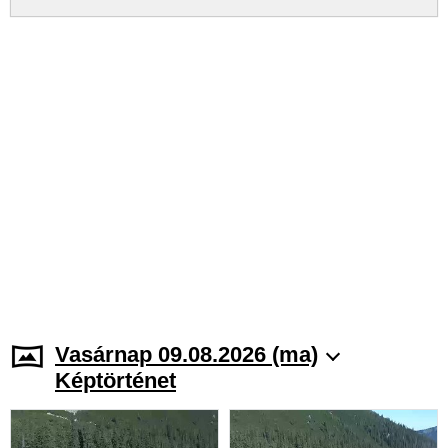
Vasárnap 09.08.2026 (ma)
Képtörténet