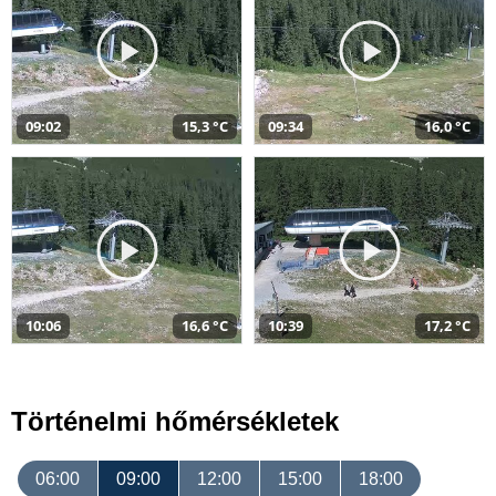
09:02
15,3 °C
09:34
16,0 °C
10:06
16,6 °C
10:39
17,2 °C
Történelmi hőmérsékletek
06:00
09:00
12:00
15:00
18:00