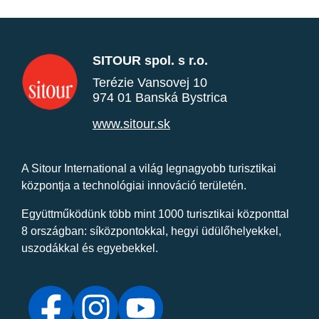
SITOUR spol. s r.o.
Terézie Vansovej 10
974 01 Banská Bystrica
www.sitour.sk
A Sitour International a világ legnagyobb turisztikai
központja a technológiai innováció területén.
Együttműködünk több mint 1000 turisztikai központtal
8 országban: síközpontokkal, hegyi üdülőhelyekkel,
uszodákkal és egyebekkel.