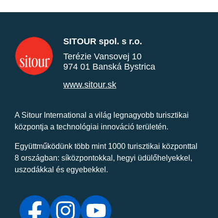
SITOUR spol. s r.o.
Terézie Vansovej 10
974 01 Banská Bystrica
www.sitour.sk
A Sitour International a világ legnagyobb turisztikai
központja a technológiai innováció területén.
Együttműködünk több mint 1000 turisztikai központtal
8 országban: síközpontokkal, hegyi üdülőhelyekkel,
uszodákkal és egyebekkel.