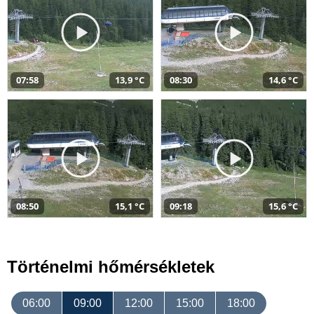
07:58
13,9 °C
08:30
14,6 °C
08:50
15,1 °C
09:18
15,6 °C
Történelmi hőmérsékletek
06:00
09:00
12:00
15:00
18:00