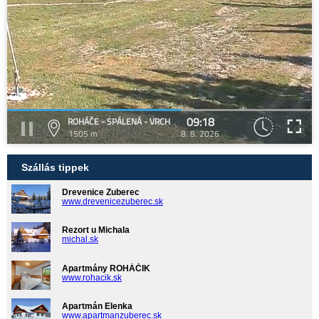
09:18
ROHÁČE - SPÁLENÁ - VRCH
1505 m
8. 8. 2026
Szállás tippek
Drevenice Zuberec
www.drevenicezuberec.sk
Rezort u Michala
michal.sk
Apartmány ROHÁČIK
www.rohacik.sk
Apartmán Elenka
www.apartmanzuberec.sk