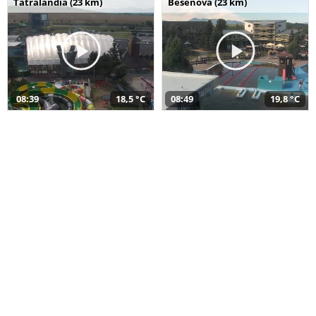
Tatralandia (23 km)
Bešeňová (23 km)
08:39
18,5 °C
08:49
19,8 °C