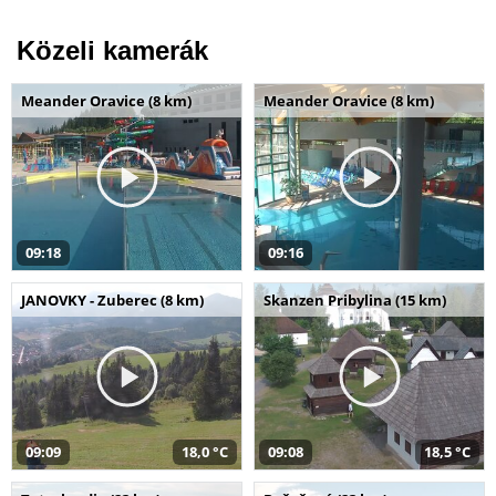
Közeli kamerák
Meander Oravice (8 km)
Meander Oravice (8 km)
09:18
09:16
JANOVKY - Zuberec (8 km)
Skanzen Pribylina (15 km)
09:09
18,0 °C
09:08
18,5 °C