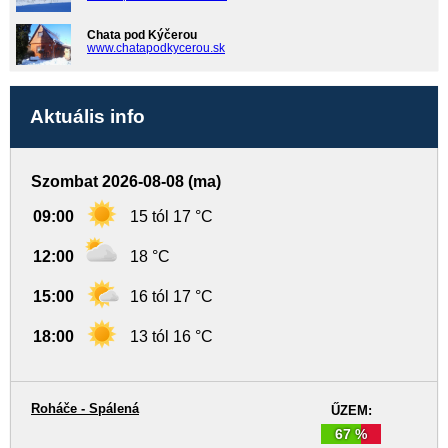
Chata pod Kýčerou
www.chatapodkycerou.sk
Aktuális info
Szombat 2026-08-08 (ma)
09:00
15 tól 17 °C
12:00
18 °C
15:00
16 tól 17 °C
18:00
13 tól 16 °C
Roháče - Spálená
ŰZEM:
67 %