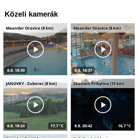
Közeli kamerák
Meander Oravice (8 km)
Meander Oravice (8 km)
8.8. 18:39
8.8. 18:37
JANOVKY - Zuberec (8 km)
Skanzen Pribylina (15 km)
8.8. 19:24
17,7 °C
8.8. 20:42
16,7 °C