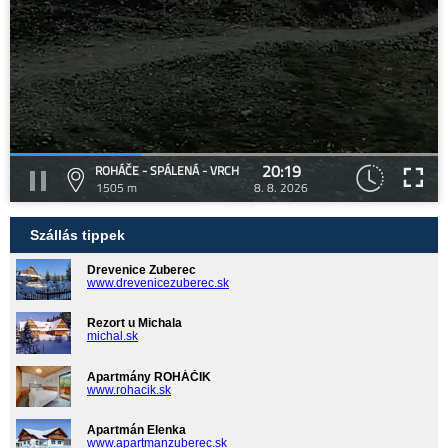
20:19
ROHÁČE - SPÁLENÁ - VRCH
1505 m
8. 8. 2026
Szállás tippek
Drevenice Zuberec
www.drevenicezuberec.sk
Rezort u Michala
michal.sk
Apartmány ROHÁČIK
www.rohacik.sk
Apartmán Elenka
www.apartmanzuberec.sk