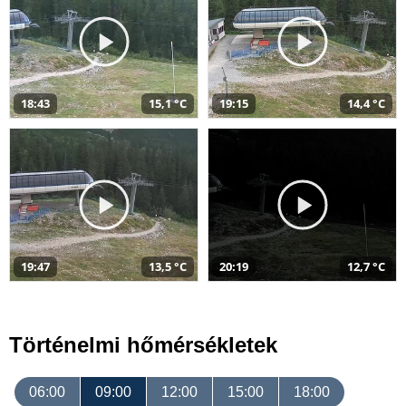
18:43
15,1 °C
19:15
14,4 °C
19:47
13,5 °C
20:19
12,7 °C
Történelmi hőmérsékletek
06:00
09:00
12:00
15:00
18:00