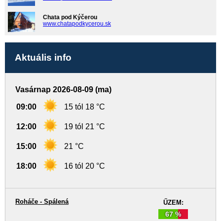
Chata pod Kýčerou
www.chatapodkycerou.sk
Aktuális info
Vasárnap 2026-08-09 (ma)
09:00
15 tól 18 °C
12:00
19 tól 21 °C
15:00
21 °C
18:00
16 tól 20 °C
Roháče - Spálená
ŰZEM:
67 %