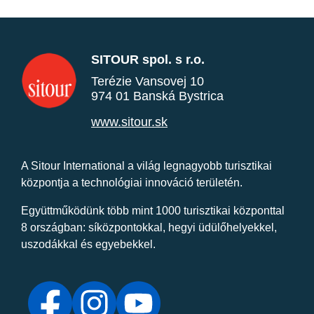
SITOUR spol. s r.o.
Terézie Vansovej 10
974 01 Banská Bystrica
www.sitour.sk
A Sitour International a világ legnagyobb turisztikai
központja a technológiai innováció területén.
Együttműködünk több mint 1000 turisztikai központtal
8 országban: síközpontokkal, hegyi üdülőhelyekkel,
uszodákkal és egyebekkel.