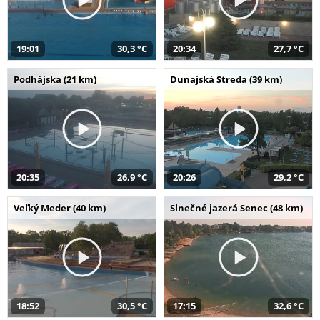
19:01
30,3 °C
20:34
27,7 °C
Podhájska (21 km)
Dunajská Streda (39 km)
20:35
26,9 °C
20:26
29,2 °C
Veľký Meder (40 km)
Slnečné jazerá Senec (48 km)
18:52
30,5 °C
17:15
32,6 °C