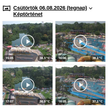
Csütörtök 06.08.2026 (tegnap)
Képtörténet
15:05
38,3 °C
16:06
38,2 °C
17:07
38,0 °C
18:05
37,2 °C