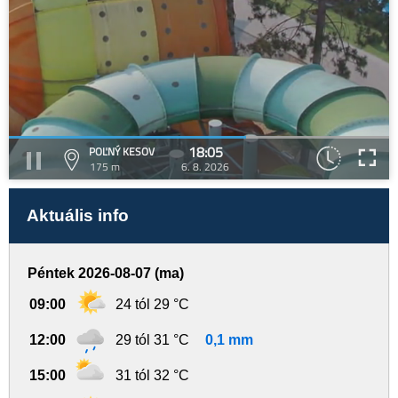
18:05
POĽNÝ KESOV
175 m
6. 8. 2026
Aktuális info
Péntek 2026-08-07 (ma)
09:00
24 tól 29 °C
12:00
29 tól 31 °C
0,1 mm
15:00
31 tól 32 °C