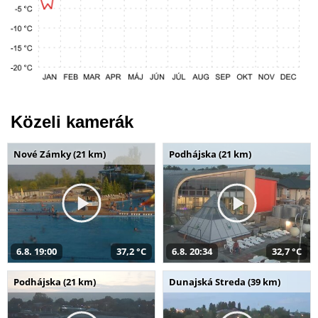
Közeli kamerák
Nové Zámky (21 km)
Podhájska (21 km)
6.8. 19:00
37,2 °C
6.8. 20:34
32,7 °C
Podhájska (21 km)
Dunajská Streda (39 km)