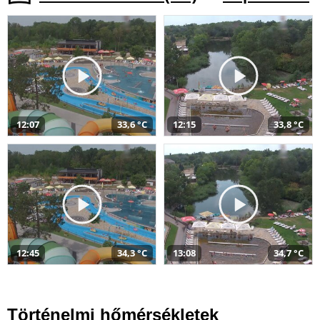
12:07
33,6 °C
12:15
33,8 °C
12:45
34,3 °C
13:08
34,7 °C
Történelmi hőmérsékletek