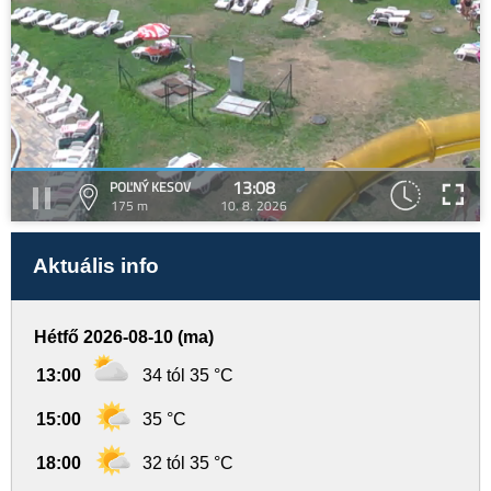
13:08
POĽNÝ KESOV
175 m
10. 8. 2026
Aktuális info
Hétfő 2026-08-10 (ma)
13:00
34 tól 35 °C
15:00
35 °C
18:00
32 tól 35 °C