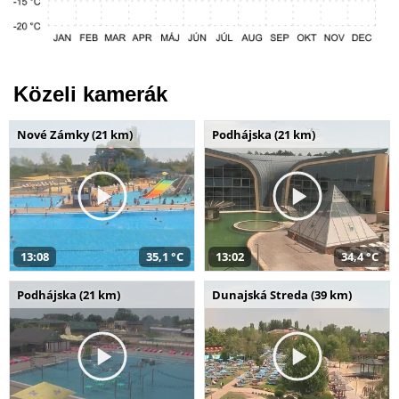
Közeli kamerák
Nové Zámky (21 km)
Podhájska (21 km)
13:08
35,1 °C
13:02
34,4 °C
Podhájska (21 km)
Dunajská Streda (39 km)