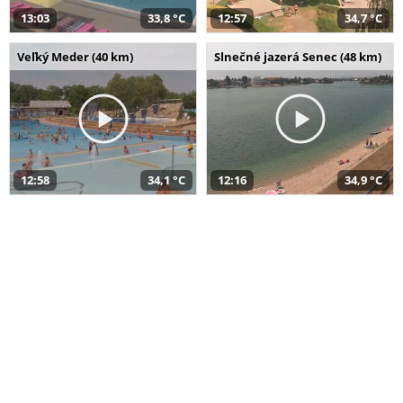
13:03
33,8 °C
12:57
34,7 °C
Veľký Meder (40 km)
Slnečné jazerá Senec (48 km)
12:58
34,1 °C
12:16
34,9 °C