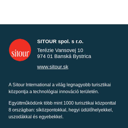
SITOUR spol. s r.o.
Terézie Vansovej 10
974 01 Banská Bystrica
www.sitour.sk
A Sitour International a világ legnagyobb turisztikai
központja a technológiai innováció területén.
Együttműködünk több mint 1000 turisztikai központtal
8 országban: síközpontokkal, hegyi üdülőhelyekkel,
uszodákkal és egyebekkel.