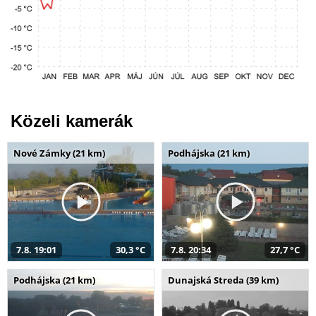
Közeli kamerák
Nové Zámky (21 km)
Podhájska (21 km)
7.8. 19:01
30,3 °C
7.8. 20:34
27,7 °C
Podhájska (21 km)
Dunajská Streda (39 km)