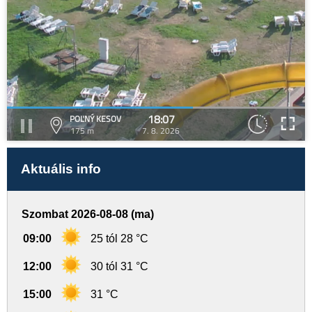
18:07
POĽNÝ KESOV
175 m
7. 8. 2026
Aktuális info
Szombat 2026-08-08 (ma)
09:00
25 tól 28 °C
12:00
30 tól 31 °C
15:00
31 °C