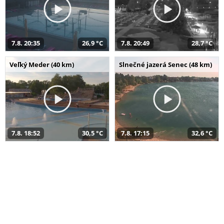
7.8. 20:35
26,9 °C
7.8. 20:49
28,7 °C
Veľký Meder (40 km)
Slnečné jazerá Senec (48 km)
7.8. 18:52
30,5 °C
7.8. 17:15
32,6 °C