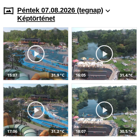
Péntek 07.08.2026 (tegnap)
Képtörténet
15:07
31,9 °C
16:05
31,4 °C
17:06
31,2 °C
18:07
30,5 °C