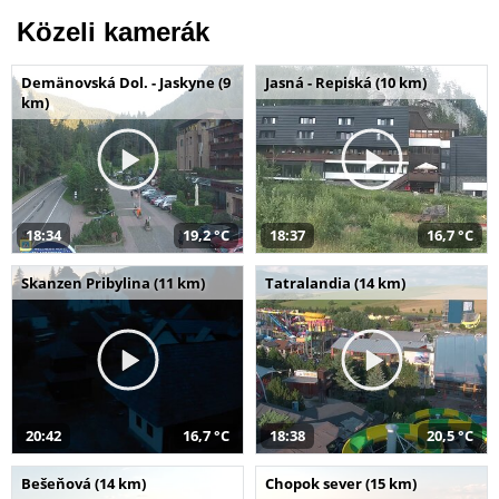
Közeli kamerák
Demänovská Dol. - Jaskyne (9
Jasná - Repiská (10 km)
km)
18:34
19,2 °C
18:37
16,7 °C
Skanzen Pribylina (11 km)
Tatralandia (14 km)
20:42
16,7 °C
18:38
20,5 °C
Bešeňová (14 km)
Chopok sever (15 km)