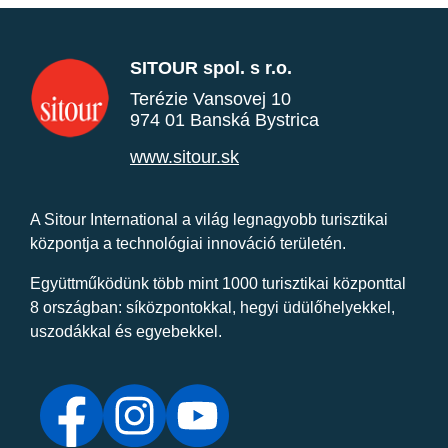
SITOUR spol. s r.o.
Terézie Vansovej 10
974 01 Banská Bystrica
www.sitour.sk
A Sitour International a világ legnagyobb turisztikai
központja a technológiai innováció területén.
Együttműködünk több mint 1000 turisztikai központtal
8 országban: síközpontokkal, hegyi üdülőhelyekkel,
uszodákkal és egyebekkel.